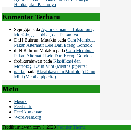
Habitat, dan Pakannya
Komentar Terbaru
Sejingga
pada
Ayam Cemani – Taksonomi,
Morfologi, Habitat, dan Pakannya
Dr.H.Bahrum Mutakin
pada
Cara Membuat
Pakan Alternatif Lele Dari Eceng Gondok
dr.N.Bahrum Mutakin
pada
Cara Membuat
Pakan Alternatif Lele Dari Eceng Gondok
fredikurniawan
pada
Klasifikasi dan
Morfologi Daun Mint (Mentha piperita)
naufal
pada
Klasifikasi dan Morfologi Daun
Mint (Mentha piperita)
Meta
Masuk
Feed entri
Feed komentar
WordPress.org
Fredikurniawan.com © 2023
Frontier Theme