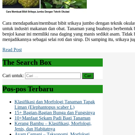
Cara mendapatkan/membuat bibit srikaya jumbo dengan teknik okula
untuk industri makanan dan obat. Tanaman yang buahnya berbentuk bul
benjol kasar ini memiliki rasa daging yang manis sedikit asam. Tidak 
menjadikannya sebagai selai roti dan sirup. Di samping itu, srikaya j
Read Post
The Search Box
Cari untuk:
Pos-pos Terbaru
Klasifikasi dan Morfologi Tanaman Tapak
Liman (Elephantopus scaber L)
15+ Bagian-Bagian Bunga dan Fungsinya
10+Manfaat Sekam Padi Bagi Tanaman
Kerang Bambu – Klasifikasi, Morfologi,
Jenis, dan Habitatnya
Ayam Cemani – Taksonomi, Morfologi,