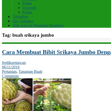
Fisika
Geografi
Kimia
Teknologi
Buy Adspace
Hide Ads for Premium Members
Tag:
buah srikaya jumbo
Cara Membuat Bibit Srikaya Jumbo Denga
fredikurniawan
06/11/2016
Pertanian
,
Tanaman Buah
Comments