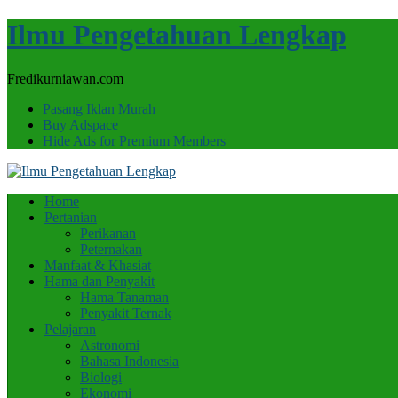
Ilmu Pengetahuan Lengkap
Fredikurniawan.com
Pasang Iklan Murah
Buy Adspace
Hide Ads for Premium Members
Home
Pertanian
Perikanan
Peternakan
Manfaat & Khasiat
Hama dan Penyakit
Hama Tanaman
Penyakit Ternak
Pelajaran
Astronomi
Bahasa Indonesia
Biologi
Ekonomi