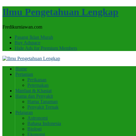
Ilmu Pengetahuan Lengkap
Fredikurniawan.com
Pasang Iklan Murah
Buy Adspace
Hide Ads for Premium Members
Home
Pertanian
Perikanan
Peternakan
Manfaat & Khasiat
Hama dan Penyakit
Hama Tanaman
Penyakit Ternak
Pelajaran
Astronomi
Bahasa Indonesia
Biologi
Ekonomi