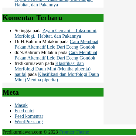
Habitat, dan Pakannya
Komentar Terbaru
Sejingga
pada
Ayam Cemani – Taksonomi,
Morfologi, Habitat, dan Pakannya
Dr.H.Bahrum Mutakin
pada
Cara Membuat
Pakan Alternatif Lele Dari Eceng Gondok
dr.N.Bahrum Mutakin
pada
Cara Membuat
Pakan Alternatif Lele Dari Eceng Gondok
fredikurniawan
pada
Klasifikasi dan
Morfologi Daun Mint (Mentha piperita)
naufal
pada
Klasifikasi dan Morfologi Daun
Mint (Mentha piperita)
Meta
Masuk
Feed entri
Feed komentar
WordPress.org
Fredikurniawan.com © 2023
Frontier Theme