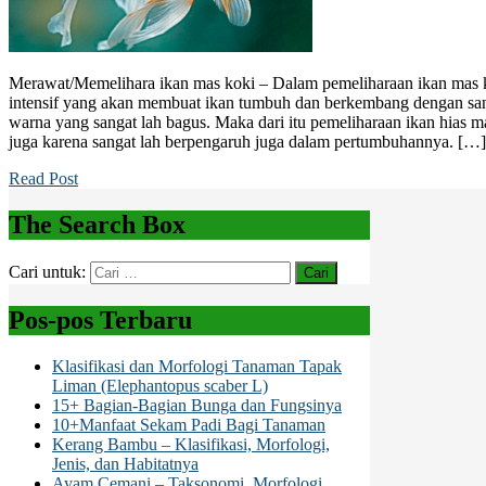
Merawat/Memelihara ikan mas koki – Dalam pemeliharaan ikan mas ko
intensif yang akan membuat ikan tumbuh dan berkembang dengan sang
warna yang sangat lah bagus. Maka dari itu pemeliharaan ikan hias ma
juga karena sangat lah berpengaruh juga dalam pertumbuhannya. […]
Read Post
The Search Box
Cari untuk:
Pos-pos Terbaru
Klasifikasi dan Morfologi Tanaman Tapak
Liman (Elephantopus scaber L)
15+ Bagian-Bagian Bunga dan Fungsinya
10+Manfaat Sekam Padi Bagi Tanaman
Kerang Bambu – Klasifikasi, Morfologi,
Jenis, dan Habitatnya
Ayam Cemani – Taksonomi, Morfologi,