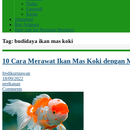
Fisika
Geografi
Kimia
Teknologi
Buy Adspace
Hide Ads for Premium Members
Tag:
budidaya ikan mas koki
10 Cara Merawat Ikan Mas Koki dengan
fredikurniawan
18/09/2022
perikanan
Comments