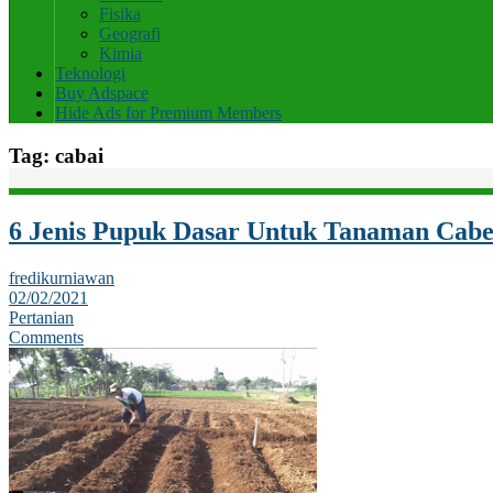
Fisika
Geografi
Kimia
Teknologi
Buy Adspace
Hide Ads for Premium Members
Tag:
cabai
6 Jenis Pupuk Dasar Untuk Tanaman Cab
fredikurniawan
02/02/2021
Pertanian
Comments