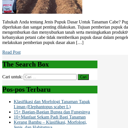
Tahukah Anda tentang Jenis Pupuk Dasar Untuk Tanaman Cabe? Pu
diperlukan dan sangat penting dilakukan. Tujuan pemberian pupuk da
mengemburkan dan menyuburkan tanah serta meningkatkan produktiv
kebanyakan petani cabe tidak memberikan pupuk dasar dalam pengelol
melakukan pemberian pupuk dasar akan […]
Read Post
The Search Box
Cari untuk:
Pos-pos Terbaru
Klasifikasi dan Morfologi Tanaman Tapak
Liman (Elephantopus scaber L)
15+ Bagian-Bagian Bunga dan Fungsinya
10+Manfaat Sekam Padi Bagi Tanaman
Kerang Bambu – Klasifikasi, Morfologi,
Jenis, dan Habitatnya