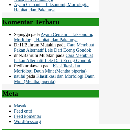
Ayam Cemani – Taksonomi, Morfologi,
Habitat, dan Pakannya
Komentar Terbaru
Sejingga
pada
Ayam Cemani – Taksonomi,
Morfologi, Habitat, dan Pakannya
Dr.H.Bahrum Mutakin
pada
Cara Membuat
Pakan Alternatif Lele Dari Eceng Gondok
dr.N.Bahrum Mutakin
pada
Cara Membuat
Pakan Alternatif Lele Dari Eceng Gondok
fredikurniawan
pada
Klasifikasi dan
Morfologi Daun Mint (Mentha piperita)
naufal
pada
Klasifikasi dan Morfologi Daun
Mint (Mentha piperita)
Meta
Masuk
Feed entri
Feed komentar
WordPress.org