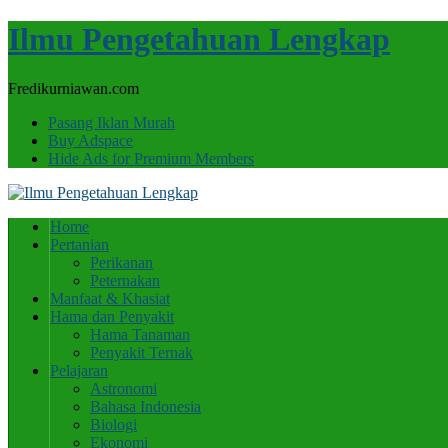
Ilmu Pengetahuan Lengkap
Fredikurniawan.com
Pasang Iklan Murah
Buy Adspace
Hide Ads for Premium Members
Home
Pertanian
Perikanan
Peternakan
Manfaat & Khasiat
Hama dan Penyakit
Hama Tanaman
Penyakit Ternak
Pelajaran
Astronomi
Bahasa Indonesia
Biologi
Ekonomi