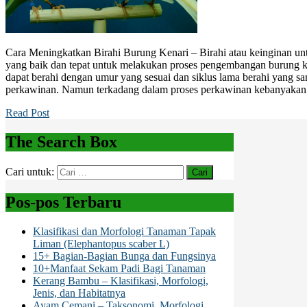
Cara Meningkatkan Birahi Burung Kenari – Birahi atau keinginan un
yang baik dan tepat untuk melakukan proses pengembangan burung ke
dapat berahi dengan umur yang sesuai dan siklus lama berahi yang s
perkawinan. Namun terkadang dalam proses perkawinan kebanyakan
Read Post
The Search Box
Cari untuk:
Pos-pos Terbaru
Klasifikasi dan Morfologi Tanaman Tapak
Liman (Elephantopus scaber L)
15+ Bagian-Bagian Bunga dan Fungsinya
10+Manfaat Sekam Padi Bagi Tanaman
Kerang Bambu – Klasifikasi, Morfologi,
Jenis, dan Habitatnya
Ayam Cemani – Taksonomi, Morfologi,