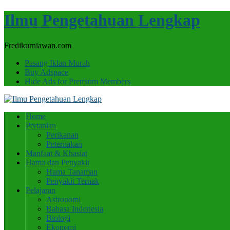
Ilmu Pengetahuan Lengkap
Fredikurniawan.com
Pasang Iklan Murah
Buy Adspace
Hide Ads for Premium Members
Home
Pertanian
Perikanan
Peternakan
Manfaat & Khasiat
Hama dan Penyakit
Hama Tanaman
Penyakit Ternak
Pelajaran
Astronomi
Bahasa Indonesia
Biologi
Ekonomi