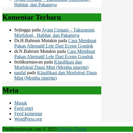
Habitat, dan Pakannya
Komentar Terbaru
Sejingga
pada
Ayam Cemani – Taksonomi,
Morfologi, Habitat, dan Pakannya
Dr.H.Bahrum Mutakin
pada
Cara Membuat
Pakan Alternatif Lele Dari Eceng Gondok
dr.N.Bahrum Mutakin
pada
Cara Membuat
Pakan Alternatif Lele Dari Eceng Gondok
fredikurniawan
pada
Klasifikasi dan
Morfologi Daun Mint (Mentha piperita)
naufal
pada
Klasifikasi dan Morfologi Daun
Mint (Mentha piperita)
Meta
Masuk
Feed entri
Feed komentar
WordPress.org
Fredikurniawan.com © 2023
Frontier Theme