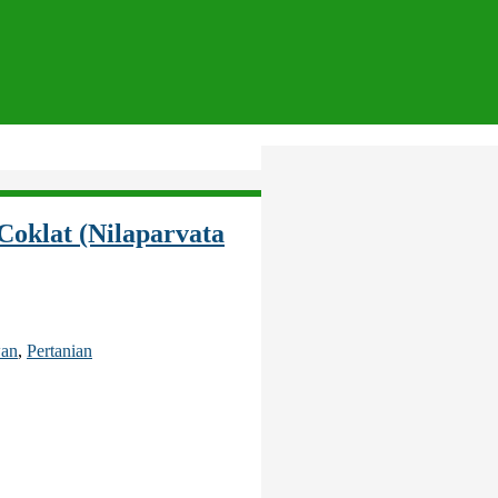
Coklat (Nilaparvata
wan
,
Pertanian