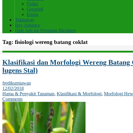
Fisika
Geografi
Kimia
Teknologi
Buy Adspace
Hide Ads for Premium Members
Tag:
fisiologi wereng batang coklat
Klasifikasi dan Morfologi Wereng Batang 
lugens Stal)
fredikurniawan
12/02/2018
Hama & Penyakit Tanaman
,
Klasifikasi & Morfologi
,
Morfologi He
Comments