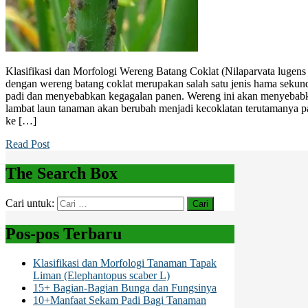
Klasifikasi dan Morfologi Wereng Batang Coklat (Nilaparvata lugens 
dengan wereng batang coklat merupakan salah satu jenis hama seku
padi dan menyebabkan kegagalan panen. Wereng ini akan menyebabka
lambat laun tanaman akan berubah menjadi kecoklatan terutamanya 
ke […]
Read Post
The Search Box
Cari untuk:
Pos-pos Terbaru
Klasifikasi dan Morfologi Tanaman Tapak
Liman (Elephantopus scaber L)
15+ Bagian-Bagian Bunga dan Fungsinya
10+Manfaat Sekam Padi Bagi Tanaman