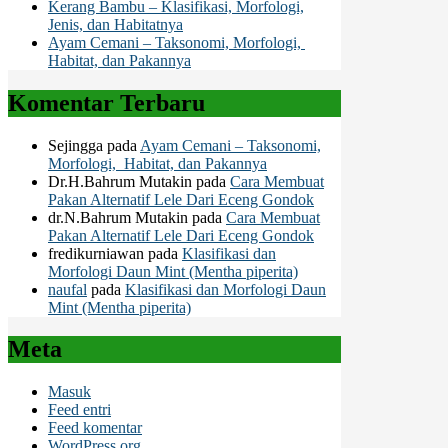
Kerang Bambu – Klasifikasi, Morfologi,
Jenis, dan Habitatnya
Ayam Cemani – Taksonomi, Morfologi,
Habitat, dan Pakannya
Komentar Terbaru
Sejingga
pada
Ayam Cemani – Taksonomi,
Morfologi, Habitat, dan Pakannya
Dr.H.Bahrum Mutakin
pada
Cara Membuat
Pakan Alternatif Lele Dari Eceng Gondok
dr.N.Bahrum Mutakin
pada
Cara Membuat
Pakan Alternatif Lele Dari Eceng Gondok
fredikurniawan
pada
Klasifikasi dan
Morfologi Daun Mint (Mentha piperita)
naufal
pada
Klasifikasi dan Morfologi Daun
Mint (Mentha piperita)
Meta
Masuk
Feed entri
Feed komentar
WordPress.org