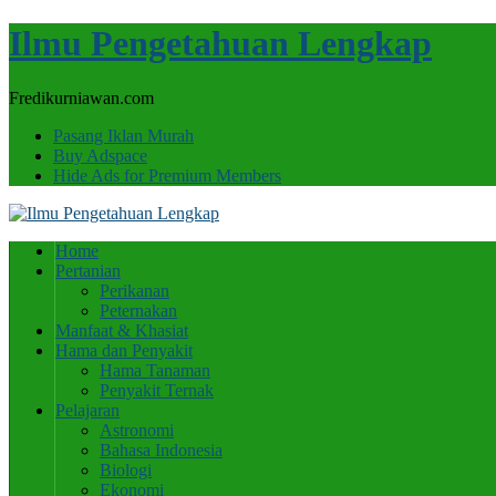
Ilmu Pengetahuan Lengkap
Fredikurniawan.com
Pasang Iklan Murah
Buy Adspace
Hide Ads for Premium Members
Home
Pertanian
Perikanan
Peternakan
Manfaat & Khasiat
Hama dan Penyakit
Hama Tanaman
Penyakit Ternak
Pelajaran
Astronomi
Bahasa Indonesia
Biologi
Ekonomi