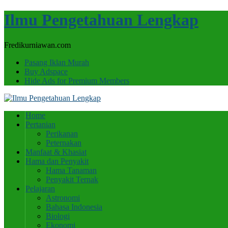
Ilmu Pengetahuan Lengkap
Fredikurniawan.com
Pasang Iklan Murah
Buy Adspace
Hide Ads for Premium Members
Home
Pertanian
Perikanan
Peternakan
Manfaat & Khasiat
Hama dan Penyakit
Hama Tanaman
Penyakit Ternak
Pelajaran
Astronomi
Bahasa Indonesia
Biologi
Ekonomi