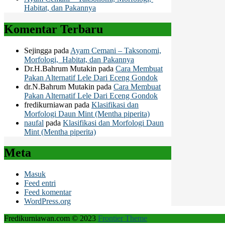
Habitat, dan Pakannya
Komentar Terbaru
Sejingga
pada
Ayam Cemani – Taksonomi,
Morfologi, Habitat, dan Pakannya
Dr.H.Bahrum Mutakin
pada
Cara Membuat
Pakan Alternatif Lele Dari Eceng Gondok
dr.N.Bahrum Mutakin
pada
Cara Membuat
Pakan Alternatif Lele Dari Eceng Gondok
fredikurniawan
pada
Klasifikasi dan
Morfologi Daun Mint (Mentha piperita)
naufal
pada
Klasifikasi dan Morfologi Daun
Mint (Mentha piperita)
Meta
Masuk
Feed entri
Feed komentar
WordPress.org
Fredikurniawan.com © 2023
Frontier Theme