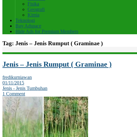
Fisika
Geografi
Kimia
Teknologi
Buy Adspace
Hide Ads for Premium Members
Tag:
Jenis – Jenis Rumput ( Graminae )
Jenis – Jenis Rumput ( Graminae )
fredikurniawan
01/11/2015
Jenis - Jenis Tumbuhan
1 Comment