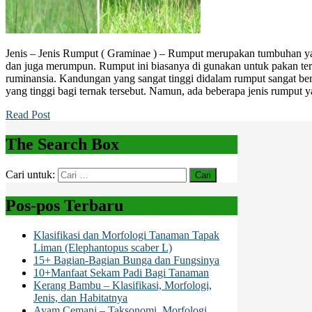
Jenis – Jenis Rumput ( Graminae ) – Rumput merupakan tumbuhan y
dan juga merumpun. Rumput ini biasanya di gunakan untuk pakan ter
ruminansia. Kandungan yang sangat tinggi didalam rumput sangat b
yang tinggi bagi ternak tersebut. Namun, ada beberapa jenis rumput 
Read Post
The Search Box
Cari untuk:
Pos-pos Terbaru
Klasifikasi dan Morfologi Tanaman Tapak
Liman (Elephantopus scaber L)
15+ Bagian-Bagian Bunga dan Fungsinya
10+Manfaat Sekam Padi Bagi Tanaman
Kerang Bambu – Klasifikasi, Morfologi,
Jenis, dan Habitatnya
Ayam Cemani – Taksonomi, Morfologi,