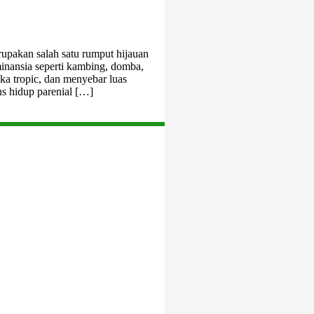
erupakan salah satu rumput hijauan
inansia seperti kambing, domba,
rika tropic, dan menyebar luas
us hidup parenial […]