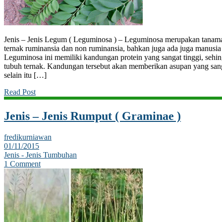
Jenis – Jenis Legum ( Leguminosa ) – Leguminosa merupakan tanam
ternak ruminansia dan non ruminansia, bahkan juga ada juga manus
Leguminosa ini memiliki kandungan protein yang sangat tinggi, sehi
tubuh ternak. Kandungan tersebut akan memberikan asupan yang san
selain itu […]
Read Post
Jenis – Jenis Rumput ( Graminae )
fredikurniawan
01/11/2015
Jenis - Jenis Tumbuhan
1 Comment