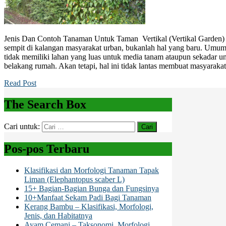
Jenis Dan Contoh Tanaman Untuk Taman Vertikal (Vertikal Garden) 
sempit di kalangan masyarakat urban, bukanlah hal yang baru. Um
tidak memiliki lahan yang luas untuk media tanam ataupun sekadar u
belakang rumah. Akan tetapi, hal ini tidak lantas membuat masyaraka
Read Post
The Search Box
Cari untuk:
Pos-pos Terbaru
Klasifikasi dan Morfologi Tanaman Tapak
Liman (Elephantopus scaber L)
15+ Bagian-Bagian Bunga dan Fungsinya
10+Manfaat Sekam Padi Bagi Tanaman
Kerang Bambu – Klasifikasi, Morfologi,
Jenis, dan Habitatnya
Ayam Cemani – Taksonomi, Morfologi,