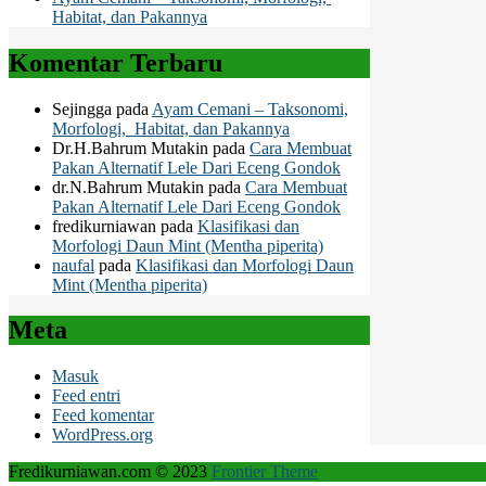
Habitat, dan Pakannya
Komentar Terbaru
Sejingga
pada
Ayam Cemani – Taksonomi,
Morfologi, Habitat, dan Pakannya
Dr.H.Bahrum Mutakin
pada
Cara Membuat
Pakan Alternatif Lele Dari Eceng Gondok
dr.N.Bahrum Mutakin
pada
Cara Membuat
Pakan Alternatif Lele Dari Eceng Gondok
fredikurniawan
pada
Klasifikasi dan
Morfologi Daun Mint (Mentha piperita)
naufal
pada
Klasifikasi dan Morfologi Daun
Mint (Mentha piperita)
Meta
Masuk
Feed entri
Feed komentar
WordPress.org
Fredikurniawan.com © 2023
Frontier Theme