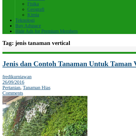
Fisika
Geografi
Kimia
Teknologi
Buy Adspace
Hide Ads for Premium Members
Tag:
jenis tanaman vertical
Jenis dan Contoh Tanaman Untuk Taman V
fredikurniawan
26/09/2016
Pertanian
,
Tanaman Hias
Comments