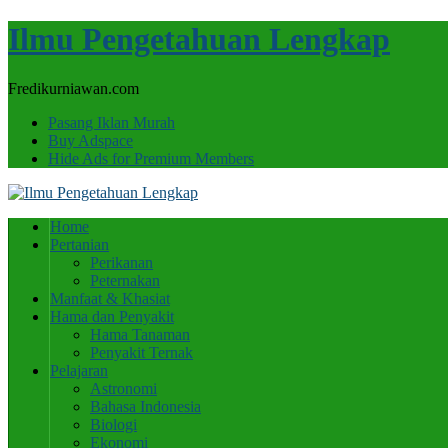
Ilmu Pengetahuan Lengkap
Fredikurniawan.com
Pasang Iklan Murah
Buy Adspace
Hide Ads for Premium Members
Home
Pertanian
Perikanan
Peternakan
Manfaat & Khasiat
Hama dan Penyakit
Hama Tanaman
Penyakit Ternak
Pelajaran
Astronomi
Bahasa Indonesia
Biologi
Ekonomi