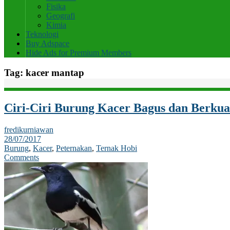
Fisika
Geografi
Kimia
Teknologi
Buy Adspace
Hide Ads for Premium Members
Tag:
kacer mantap
Ciri-Ciri Burung Kacer Bagus dan Berkual
fredikurniawan
28/07/2017
Burung
,
Kacer
,
Peternakan
,
Ternak Hobi
Comments