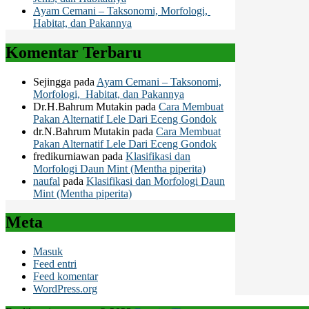
Ayam Cemani – Taksonomi, Morfologi,
Habitat, dan Pakannya
Komentar Terbaru
Sejingga
pada
Ayam Cemani – Taksonomi,
Morfologi, Habitat, dan Pakannya
Dr.H.Bahrum Mutakin
pada
Cara Membuat
Pakan Alternatif Lele Dari Eceng Gondok
dr.N.Bahrum Mutakin
pada
Cara Membuat
Pakan Alternatif Lele Dari Eceng Gondok
fredikurniawan
pada
Klasifikasi dan
Morfologi Daun Mint (Mentha piperita)
naufal
pada
Klasifikasi dan Morfologi Daun
Mint (Mentha piperita)
Meta
Masuk
Feed entri
Feed komentar
WordPress.org