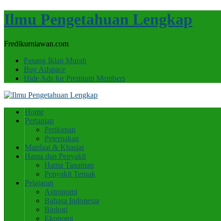
Ilmu Pengetahuan Lengkap
Fredikurniawan.com
Pasang Iklan Murah
Buy Adspace
Hide Ads for Premium Members
Home
Pertanian
Perikanan
Peternakan
Manfaat & Khasiat
Hama dan Penyakit
Hama Tanaman
Penyakit Ternak
Pelajaran
Astronomi
Bahasa Indonesia
Biologi
Ekonomi