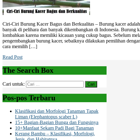
Ciri-Ciri Burung Kacer Bagus dan Berkualitas – Burung kacer adalah
banyak di pelihara dan banyak dikembangkan di Indonesia. Burung k
lombahkan karena memiliki kicauan yang cukup bagus. Sebelum mel
pengembangkan burung kacer, sebaiknya dilakukan pemilihan dengan
cara memilih […]
Read Post
The Search Box
Cari untuk:
Pos-pos Terbaru
Klasifikasi dan Morfologi Tanaman Tapak
Liman (Elephantopus scaber L)
15+ Bagian-Bagian Bunga dan Fungsinya
10+Manfaat Sekam Padi Bagi Tanaman
Kerang Bambu – Klasifikasi, Morfologi,
Jenis, dan Habitatnya