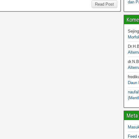
dan P
Read Post
Komen
Sejin
Morfo
Dr.H.
Altern
dr.N.
Altern
fredik
Daun M
naufal
(Menth
Meta
Masu
Feed e