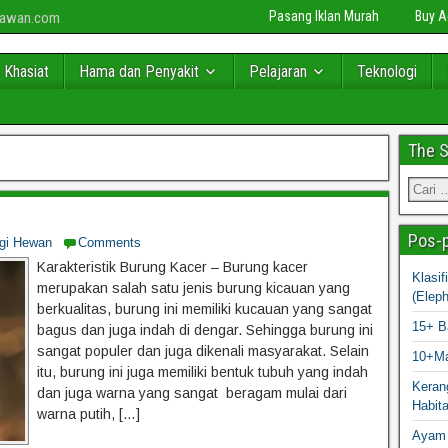
Pasang Iklan Murah
Buy 
niawan.com
 Khasiat
Hama dan Penyakit
Pelajaran
Teknologi
The 
Pos-p
ogi Hewan
Comments
Karakteristik Burung Kacer – Burung kacer
Klasi
merupakan salah satu jenis burung kicauan yang
(Elep
berkualitas, burung ini memiliki kucauan yang sangat
15+ B
bagus dan juga indah di dengar. Sehingga burung ini
sangat populer dan juga dikenali masyarakat. Selain
10+Ma
itu, burung ini juga memiliki bentuk tubuh yang indah
Kerang
dan juga warna yang sangat beragam mulai dari
Habit
warna putih, […]
Ayam 