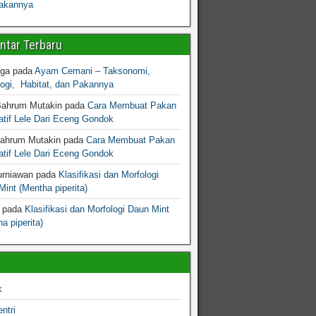
akannya
tar Terbaru
gga
pada
Ayam Cemani – Taksonomi,
logi, Habitat, dan Pakannya
Bahrum Mutakin
pada
Cara Membuat Pakan
atif Lele Dari Eceng Gondok
Bahrum Mutakin
pada
Cara Membuat Pakan
atif Lele Dari Eceng Gondok
urniawan
pada
Klasifikasi dan Morfologi
int (Mentha piperita)
pada
Klasifikasi dan Morfologi Daun Mint
a piperita)
k
ntri