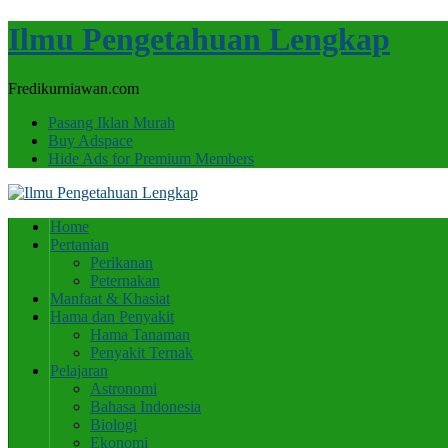
Ilmu Pengetahuan Lengkap
Fredikurniawan.com
Pasang Iklan Murah
Buy Adspace
Hide Ads for Premium Members
Home
Pertanian
Perikanan
Peternakan
Manfaat & Khasiat
Hama dan Penyakit
Hama Tanaman
Penyakit Ternak
Pelajaran
Astronomi
Bahasa Indonesia
Biologi
Ekonomi