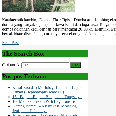
Karakteristik kambing Domba Ekor Tipis – Domba atau kambing ekor 
domba yang banyak dijumpai di Jawa Barat dan juga Jawa Tengah, d
domba golongan kecil dengan berat mencapai 20-30 kg. Memiliki war
bercak hitam disekelilingn matanya serta ekornya tidak menunjukan 
Read Post
The Search Box
Cari untuk:
Pos-pos Terbaru
Klasifikasi dan Morfologi Tanaman Tapak
Liman (Elephantopus scaber L)
15+ Bagian-Bagian Bunga dan Fungsinya
10+Manfaat Sekam Padi Bagi Tanaman
Kerang Bambu – Klasifikasi, Morfologi,
Jenis, dan Habitatnya
Ayam Cemani – Taksonomi, Morfologi,