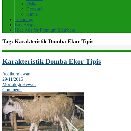
Fisika
Geografi
Kimia
Teknologi
Buy Adspace
Hide Ads for Premium Members
Tag:
Karakteristik Domba Ekor Tipis
Karakteristik Domba Ekor Tipis
fredikurniawan
29/11/2015
Morfologi Hewan
Comments