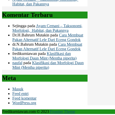
Habitat, dan Pakannya
Komentar Terbaru
Sejingga
pada
Ayam Cemani – Taksonomi,
Morfologi, Habitat, dan Pakannya
Dr.H.Bahrum Mutakin
pada
Cara Membuat
Pakan Alternatif Lele Dari Eceng Gondok
dr.N.Bahrum Mutakin
pada
Cara Membuat
Pakan Alternatif Lele Dari Eceng Gondok
fredikurniawan
pada
Klasifikasi dan
Morfologi Daun Mint (Mentha piperita)
naufal
pada
Klasifikasi dan Morfologi Daun
Mint (Mentha piperita)
Meta
Masuk
Feed entri
Feed komentar
WordPress.org
Fredikurniawan.com © 2023
Frontier Theme