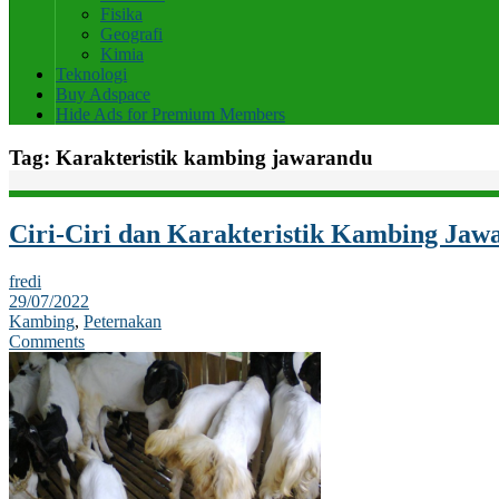
Fisika
Geografi
Kimia
Teknologi
Buy Adspace
Hide Ads for Premium Members
Tag:
Karakteristik kambing jawarandu
Ciri-Ciri dan Karakteristik Kambing Jaw
fredi
29/07/2022
Kambing
,
Peternakan
Comments