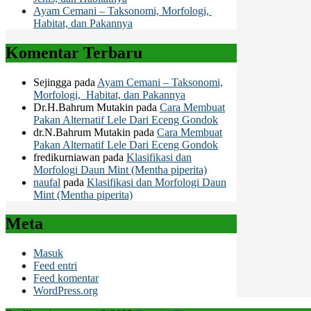
Ayam Cemani – Taksonomi, Morfologi,
Habitat, dan Pakannya
Komentar Terbaru
Sejingga
pada
Ayam Cemani – Taksonomi,
Morfologi, Habitat, dan Pakannya
Dr.H.Bahrum Mutakin
pada
Cara Membuat
Pakan Alternatif Lele Dari Eceng Gondok
dr.N.Bahrum Mutakin
pada
Cara Membuat
Pakan Alternatif Lele Dari Eceng Gondok
fredikurniawan
pada
Klasifikasi dan
Morfologi Daun Mint (Mentha piperita)
naufal
pada
Klasifikasi dan Morfologi Daun
Mint (Mentha piperita)
Meta
Masuk
Feed entri
Feed komentar
WordPress.org