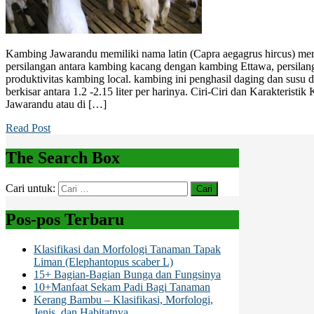
Kambing Jawarandu memiliki nama latin (Capra aegagrus hircus) meru
persilangan antara kambing kacang dengan kambing Ettawa, persilan
produktivitas kambing local. kambing ini penghasil daging dan susu d
berkisar antara 1.2 -2.15 liter per harinya. Ciri-Ciri dan Karakteri
Jawarandu atau di […]
Read Post
The Search Box
Cari untuk:
Pos-pos Terbaru
Klasifikasi dan Morfologi Tanaman Tapak
Liman (Elephantopus scaber L)
15+ Bagian-Bagian Bunga dan Fungsinya
10+Manfaat Sekam Padi Bagi Tanaman
Kerang Bambu – Klasifikasi, Morfologi,
Jenis, dan Habitatnya