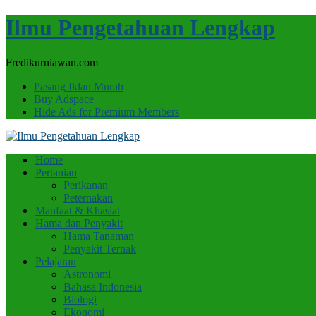
Ilmu Pengetahuan Lengkap
Fredikurniawan.com
Pasang Iklan Murah
Buy Adspace
Hide Ads for Premium Members
Home
Pertanian
Perikanan
Peternakan
Manfaat & Khasiat
Hama dan Penyakit
Hama Tanaman
Penyakit Ternak
Pelajaran
Astronomi
Bahasa Indonesia
Biologi
Ekonomi