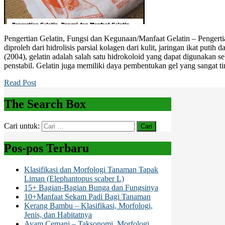
Pengertian Gelatin, Fungsi dan Kegunaan/Manfaat Gelatin – Pengertia
diproleh dari hidrolisis parsial kolagen dari kulit, jaringan ikat puti
(2004), gelatin adalah salah satu hidrokoloid yang dapat digunakan s
penstabil. Gelatin juga memiliki daya pembentukan gel yang sangat tin
Read Post
The Search Box
Cari untuk:
Pos-pos Terbaru
Klasifikasi dan Morfologi Tanaman Tapak
Liman (Elephantopus scaber L)
15+ Bagian-Bagian Bunga dan Fungsinya
10+Manfaat Sekam Padi Bagi Tanaman
Kerang Bambu – Klasifikasi, Morfologi,
Jenis, dan Habitatnya
Ayam Cemani – Taksonomi, Morfologi,