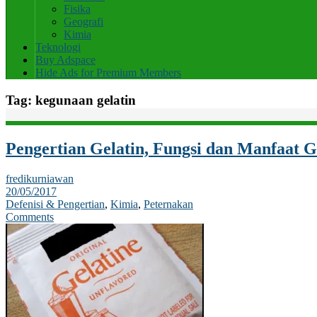
Fisika
Geografi
Kimia
Teknologi
Buy Adspace
Hide Ads for Premium Members
Tag:
kegunaan gelatin
Pengertian Gelatin, Fungsi dan Manfaat G
fredikurniawan
20/05/2017
Defenisi & Pengertian
,
Kimia
,
Peternakan
Comments