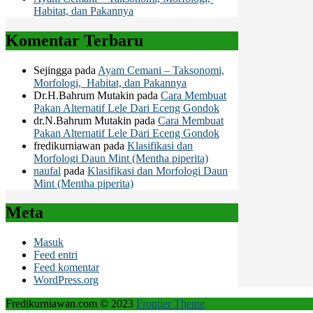
Habitat, dan Pakannya
Komentar Terbaru
Sejingga
pada
Ayam Cemani – Taksonomi,
Morfologi, Habitat, dan Pakannya
Dr.H.Bahrum Mutakin
pada
Cara Membuat
Pakan Alternatif Lele Dari Eceng Gondok
dr.N.Bahrum Mutakin
pada
Cara Membuat
Pakan Alternatif Lele Dari Eceng Gondok
fredikurniawan
pada
Klasifikasi dan
Morfologi Daun Mint (Mentha piperita)
naufal
pada
Klasifikasi dan Morfologi Daun
Mint (Mentha piperita)
Meta
Masuk
Feed entri
Feed komentar
WordPress.org
Fredikurniawan.com © 2023
Frontier Theme