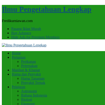
Ilmu Pengetahuan Lengkap
Fredikurniawan.com
Pasang Iklan Murah
Buy Adspace
Hide Ads for Premium Members
Home
Pertanian
Perikanan
Peternakan
Manfaat & Khasiat
Hama dan Penyakit
Hama Tanaman
Penyakit Ternak
Pelajaran
Astronomi
Bahasa Indonesia
Biologi
Ekonomi