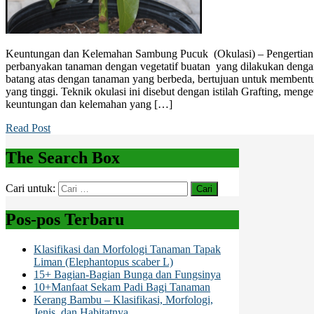
Keuntungan dan Kelemahan Sambung Pucuk (Okulasi) – Pengertian ok
perbanyakan tanaman dengan vegetatif buatan yang dilakukan den
batang atas dengan tanaman yang berbeda, bertujuan untuk membent
yang tinggi. Teknik okulasi ini disebut dengan istilah Grafting, me
keuntungan dan kelemahan yang […]
Read Post
The Search Box
Cari untuk:
Pos-pos Terbaru
Klasifikasi dan Morfologi Tanaman Tapak
Liman (Elephantopus scaber L)
15+ Bagian-Bagian Bunga dan Fungsinya
10+Manfaat Sekam Padi Bagi Tanaman
Kerang Bambu – Klasifikasi, Morfologi,
Jenis, dan Habitatnya