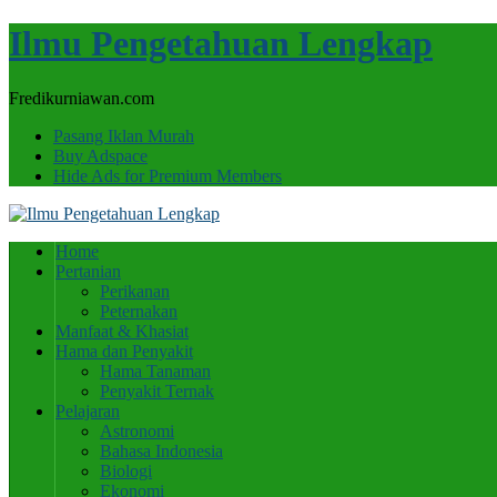
Ilmu Pengetahuan Lengkap
Fredikurniawan.com
Pasang Iklan Murah
Buy Adspace
Hide Ads for Premium Members
Home
Pertanian
Perikanan
Peternakan
Manfaat & Khasiat
Hama dan Penyakit
Hama Tanaman
Penyakit Ternak
Pelajaran
Astronomi
Bahasa Indonesia
Biologi
Ekonomi