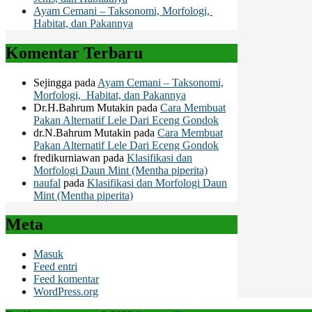
Ayam Cemani – Taksonomi, Morfologi,
Habitat, dan Pakannya
Komentar Terbaru
Sejingga
pada
Ayam Cemani – Taksonomi,
Morfologi, Habitat, dan Pakannya
Dr.H.Bahrum Mutakin
pada
Cara Membuat
Pakan Alternatif Lele Dari Eceng Gondok
dr.N.Bahrum Mutakin
pada
Cara Membuat
Pakan Alternatif Lele Dari Eceng Gondok
fredikurniawan
pada
Klasifikasi dan
Morfologi Daun Mint (Mentha piperita)
naufal
pada
Klasifikasi dan Morfologi Daun
Mint (Mentha piperita)
Meta
Masuk
Feed entri
Feed komentar
WordPress.org