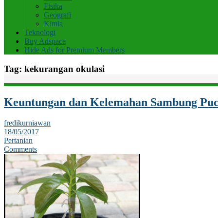
Fisika
Geografi
Kimia
Teknologi
Buy Adspace
Hide Ads for Premium Members
Tag:
kekurangan okulasi
Keuntungan dan Kelemahan Sambung Pucu
fredikurniawan
18/05/2017
Pertanian
Comments