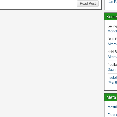
dan P
Read Post
Komen
Sejin
Morfo
Dr.H.
Altern
dr.N.
Altern
fredik
Daun M
naufal
(Menth
Meta
Masu
Feed e