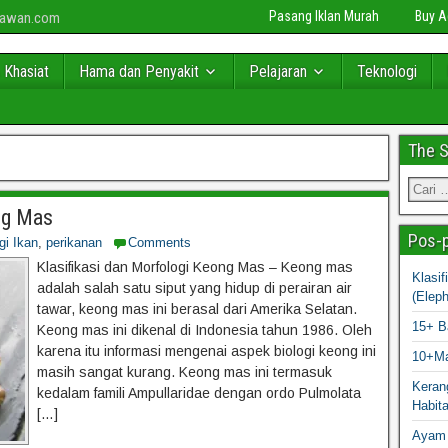
Pasang Iklan Murah
Buy 
niawan.com
 Khasiat
Hama dan Penyakit
Pelajaran
Teknologi
The 
ng Mas
Pos-p
gi Ikan
,
perikanan
Comments
Klasifikasi dan Morfologi Keong Mas – Keong mas
Klasi
adalah salah satu siput yang hidup di perairan air
(Elep
tawar, keong mas ini berasal dari Amerika Selatan.
15+ B
Keong mas ini dikenal di Indonesia tahun 1986. Oleh
karena itu informasi mengenai aspek biologi keong ini
10+Ma
masih sangat kurang. Keong mas ini termasuk
Kerang
kedalam famili Ampullaridae dengan ordo Pulmolata
Habit
[…]
Ayam 