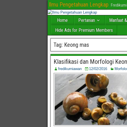
Ilmu Pengetahuan Lengkap
Fredikur
Home
Pertanian
Manfaat &
Hide Ads for Premium Members
Tag:
Keong mas
Klasifikasi dan Morfologi Keo
fredikurniawan
12/02/2016
Morfolo