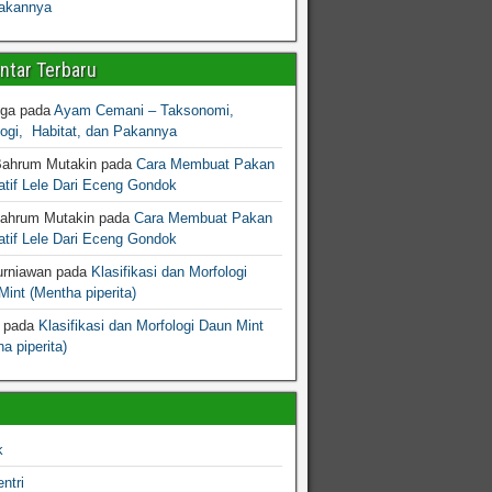
akannya
tar Terbaru
gga
pada
Ayam Cemani – Taksonomi,
logi, Habitat, dan Pakannya
Bahrum Mutakin
pada
Cara Membuat Pakan
atif Lele Dari Eceng Gondok
Bahrum Mutakin
pada
Cara Membuat Pakan
atif Lele Dari Eceng Gondok
urniawan
pada
Klasifikasi dan Morfologi
int (Mentha piperita)
pada
Klasifikasi dan Morfologi Daun Mint
a piperita)
k
ntri