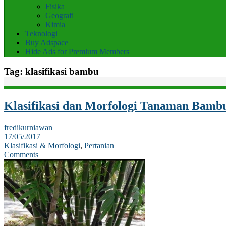
Fisika
Geografi
Kimia
Teknologi
Buy Adspace
Hide Ads for Premium Members
Tag:
klasifikasi bambu
Klasifikasi dan Morfologi Tanaman Bamb
fredikurniawan
17/05/2017
Klasifikasi & Morfologi
,
Pertanian
Comments