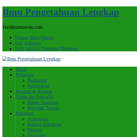
Ilmu Pengetahuan Lengkap
Fredikurniawan.com
Pasang Iklan Murah
Buy Adspace
Hide Ads for Premium Members
Home
Pertanian
Perikanan
Peternakan
Manfaat & Khasiat
Hama dan Penyakit
Hama Tanaman
Penyakit Ternak
Pelajaran
Astronomi
Bahasa Indonesia
Biologi
Ekonomi