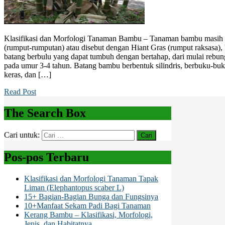
Klasifikasi dan Morfologi Tanaman Bambu – Tanaman bambu masih t
(rumput-rumputan) atau disebut dengan Hiant Gras (rumput raksasa), 
batang berbulu yang dapat tumbuh dengan bertahap, dari mulai rebu
pada umur 3-4 tahun. Batang bambu berbentuk silindris, berbuku-buk
keras, dan […]
Read Post
The Search Box
Cari untuk:
Pos-pos Terbaru
Klasifikasi dan Morfologi Tanaman Tapak
Liman (Elephantopus scaber L)
15+ Bagian-Bagian Bunga dan Fungsinya
10+Manfaat Sekam Padi Bagi Tanaman
Kerang Bambu – Klasifikasi, Morfologi,
Jenis, dan Habitatnya