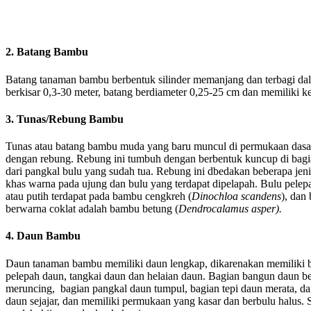
2. Batang Bambu
Batang tanaman bambu berbentuk silinder memanjang dan terbagi dal
berkisar 0,3-30 meter, batang berdiameter 0,25-25 cm dan memiliki 
3. Tunas/Rebung Bambu
Tunas atau batang bambu muda yang baru muncul di permukaan dasar
dengan rebung. Rebung ini tumbuh dengan berbentuk kuncup di bagia
dari pangkal bulu yang sudah tua. Rebung ini dbedakan beberapa jen
khas warna pada ujung dan bulu yang terdapat dipelapah. Bulu pelep
atau putih terdapat pada bambu cengkreh (
Dinochloa scandens
), dan
berwarna coklat adalah bambu betung (
Dendrocalamus asper).
4. Daun Bambu
Daun tanaman bambu memiliki daun lengkap, dikarenakan memiliki ba
pelepah daun, tangkai daun dan helaian daun. Bagian bangun daun be
meruncing, bagian pangkal daun tumpul, bagian tepi daun merata, dan
daun sejajar, dan memiliki permukaan yang kasar dan berbulu halus. S