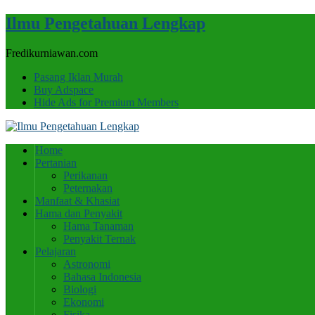
Ilmu Pengetahuan Lengkap
Fredikurniawan.com
Pasang Iklan Murah
Buy Adspace
Hide Ads for Premium Members
Home
Pertanian
Perikanan
Peternakan
Manfaat & Khasiat
Hama dan Penyakit
Hama Tanaman
Penyakit Ternak
Pelajaran
Astronomi
Bahasa Indonesia
Biologi
Ekonomi
Fisika