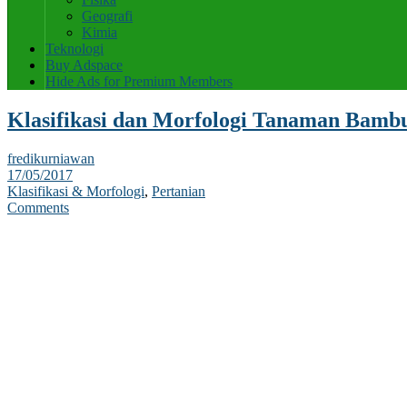
Geografi
Kimia
Teknologi
Buy Adspace
Hide Ads for Premium Members
Klasifikasi dan Morfologi Tanaman Bamb
fredikurniawan
17/05/2017
Klasifikasi & Morfologi
,
Pertanian
Comments