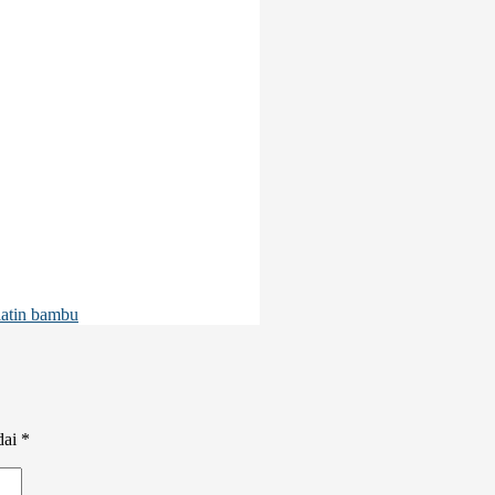
latin bambu
dai
*