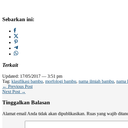
Sebarkan ini:
Terkait
Updated: 17/05/2017 — 3:51 pm
Tag:
klasifikasi bambu
,
morfologi bambu
,
nama ilmiah bambu
,
nama 
← Previous Post
Next Post →
Tinggalkan Balasan
Alamat email Anda tidak akan dipublikasikan.
Ruas yang wajib ditan