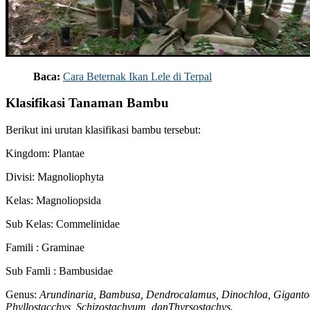
Baca:
Cara Beternak Ikan Lele di Terpal
Klasifikasi Tanaman Bambu
Berikut ini urutan klasifikasi bambu tersebut:
Kingdom: Plantae
Divisi: Magnoliophyta
Kelas: Magnoliopsida
Sub Kelas: Commelinidae
Famili : Graminae
Sub Famli : Bambusidae
Genus:
Arundinaria, Bambusa, Dendrocalamus, Dinochloa, Gigantoc
Phyllostacchys, Schizostachyum, danThyrsostachys.