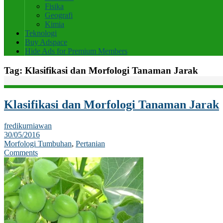
Fisika
Geografi
Kimia
Teknologi
Buy Adspace
Hide Ads for Premium Members
Tag:
Klasifikasi dan Morfologi Tanaman Jarak
Klasifikasi dan Morfologi Tanaman Jarak
fredikurniawan
30/05/2016
Morfologi Tumbuhan
,
Pertanian
Comments