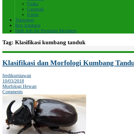
Fisika
Geografi
Kimia
Teknologi
Buy Adspace
Hide Ads for Premium Members
Tag:
Klasifikasi kumbang tanduk
Klasifikasi dan Morfologi Kumbang Tandu
fredikurniawan
10/03/2018
Morfologi Hewan
Comments