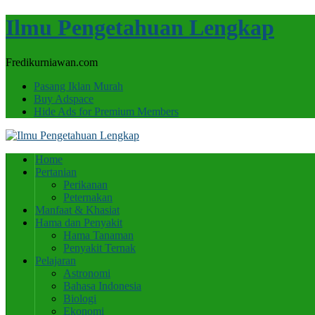
Ilmu Pengetahuan Lengkap
Fredikurniawan.com
Pasang Iklan Murah
Buy Adspace
Hide Ads for Premium Members
Home
Pertanian
Perikanan
Peternakan
Manfaat & Khasiat
Hama dan Penyakit
Hama Tanaman
Penyakit Ternak
Pelajaran
Astronomi
Bahasa Indonesia
Biologi
Ekonomi