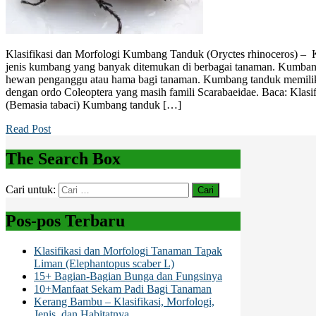
Klasifikasi dan Morfologi Kumbang Tanduk (Oryctes rhinoceros) – 
jenis kumbang yang banyak ditemukan di berbagai tanaman. Kumban
hewan penganggu atau hama bagi tanaman. Kumbang tanduk memiliki
dengan ordo Coleoptera yang masih famili Scarabaeidae. Baca: Klasi
(Bemasia tabaci) Kumbang tanduk […]
Read Post
The Search Box
Cari untuk:
Pos-pos Terbaru
Klasifikasi dan Morfologi Tanaman Tapak
Liman (Elephantopus scaber L)
15+ Bagian-Bagian Bunga dan Fungsinya
10+Manfaat Sekam Padi Bagi Tanaman
Kerang Bambu – Klasifikasi, Morfologi,
Jenis, dan Habitatnya