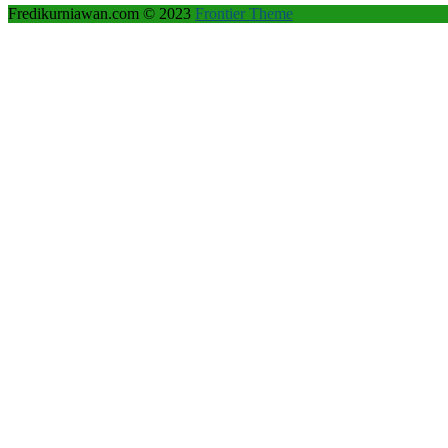
Fredikurniawan.com © 2023
Frontier Theme