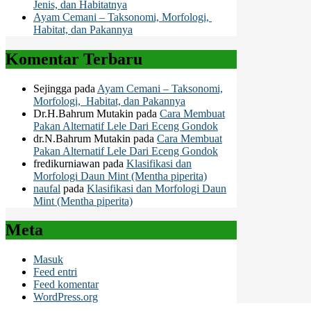
Jenis, dan Habitatnya
Ayam Cemani – Taksonomi, Morfologi,
Habitat, dan Pakannya
Komentar Terbaru
Sejingga
pada
Ayam Cemani – Taksonomi,
Morfologi, Habitat, dan Pakannya
Dr.H.Bahrum Mutakin
pada
Cara Membuat
Pakan Alternatif Lele Dari Eceng Gondok
dr.N.Bahrum Mutakin
pada
Cara Membuat
Pakan Alternatif Lele Dari Eceng Gondok
fredikurniawan
pada
Klasifikasi dan
Morfologi Daun Mint (Mentha piperita)
naufal
pada
Klasifikasi dan Morfologi Daun
Mint (Mentha piperita)
Meta
Masuk
Feed entri
Feed komentar
WordPress.org