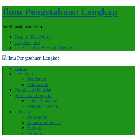
Ilmu Pengetahuan Lengkap
Fredikurniawan.com
Pasang Iklan Murah
Buy Adspace
Hide Ads for Premium Members
Home
Pertanian
Perikanan
Peternakan
Manfaat & Khasiat
Hama dan Penyakit
Hama Tanaman
Penyakit Ternak
Pelajaran
Astronomi
Bahasa Indonesia
Biologi
Ekonomi