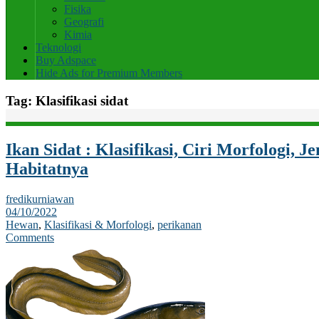
Fisika
Geografi
Kimia
Teknologi
Buy Adspace
Hide Ads for Premium Members
Tag:
Klasifikasi sidat
Ikan Sidat : Klasifikasi, Ciri Morfologi, Je
Habitatnya
fredikurniawan
04/10/2022
Hewan
,
Klasifikasi & Morfologi
,
perikanan
Comments