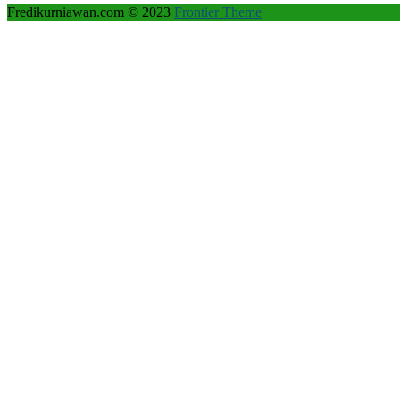
Fredikurniawan.com © 2023
Frontier Theme