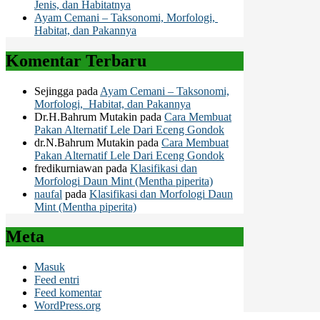
Jenis, dan Habitatnya
Ayam Cemani – Taksonomi, Morfologi,
Habitat, dan Pakannya
Komentar Terbaru
Sejingga
pada
Ayam Cemani – Taksonomi,
Morfologi, Habitat, dan Pakannya
Dr.H.Bahrum Mutakin
pada
Cara Membuat
Pakan Alternatif Lele Dari Eceng Gondok
dr.N.Bahrum Mutakin
pada
Cara Membuat
Pakan Alternatif Lele Dari Eceng Gondok
fredikurniawan
pada
Klasifikasi dan
Morfologi Daun Mint (Mentha piperita)
naufal
pada
Klasifikasi dan Morfologi Daun
Mint (Mentha piperita)
Meta
Masuk
Feed entri
Feed komentar
WordPress.org