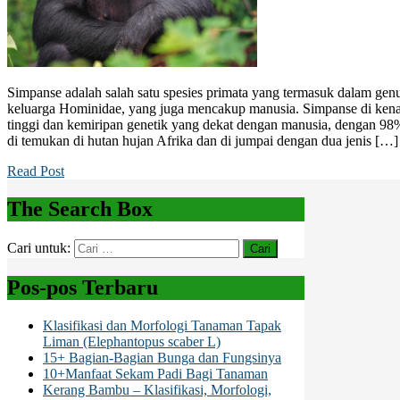
Simpanse adalah salah satu spesies primata yang termasuk dalam ge
keluarga Hominidae, yang juga mencakup manusia. Simpanse di kena
tinggi dan kemiripan genetik yang dekat dengan manusia, dengan 
di temukan di hutan hujan Afrika dan di jumpai dengan dua jenis […]
Read Post
The Search Box
Cari untuk:
Pos-pos Terbaru
Klasifikasi dan Morfologi Tanaman Tapak
Liman (Elephantopus scaber L)
15+ Bagian-Bagian Bunga dan Fungsinya
10+Manfaat Sekam Padi Bagi Tanaman
Kerang Bambu – Klasifikasi, Morfologi,