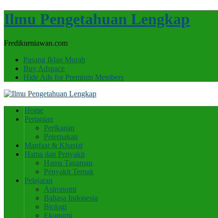
Ilmu Pengetahuan Lengkap
Fredikurniawan.com
Pasang Iklan Murah
Buy Adspace
Hide Ads for Premium Members
Home
Pertanian
Perikanan
Peternakan
Manfaat & Khasiat
Hama dan Penyakit
Hama Tanaman
Penyakit Ternak
Pelajaran
Astronomi
Bahasa Indonesia
Biologi
Ekonomi