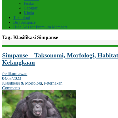
Fisika
Geografi
Kimia
Teknologi
Buy Adspace
Hide Ads for Premium Members
Tag:
Klasifikasi Simpanse
Simpanse – Taksonomi, Morfologi, Habitat
Kelangkaan
fredikurniawan
04/03/2023
Klasifikasi & Morfologi
,
Peternakan
Comments