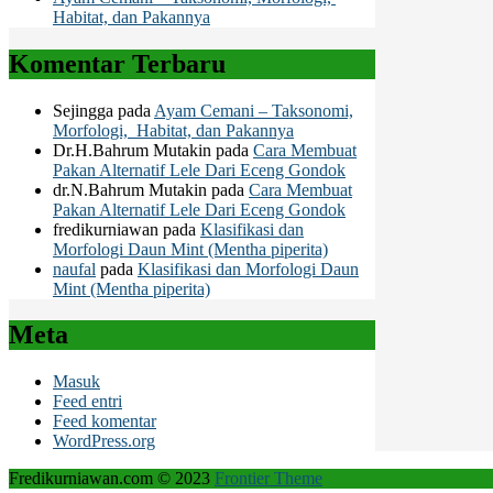
Habitat, dan Pakannya
Komentar Terbaru
Sejingga
pada
Ayam Cemani – Taksonomi,
Morfologi, Habitat, dan Pakannya
Dr.H.Bahrum Mutakin
pada
Cara Membuat
Pakan Alternatif Lele Dari Eceng Gondok
dr.N.Bahrum Mutakin
pada
Cara Membuat
Pakan Alternatif Lele Dari Eceng Gondok
fredikurniawan
pada
Klasifikasi dan
Morfologi Daun Mint (Mentha piperita)
naufal
pada
Klasifikasi dan Morfologi Daun
Mint (Mentha piperita)
Meta
Masuk
Feed entri
Feed komentar
WordPress.org
Fredikurniawan.com © 2023
Frontier Theme