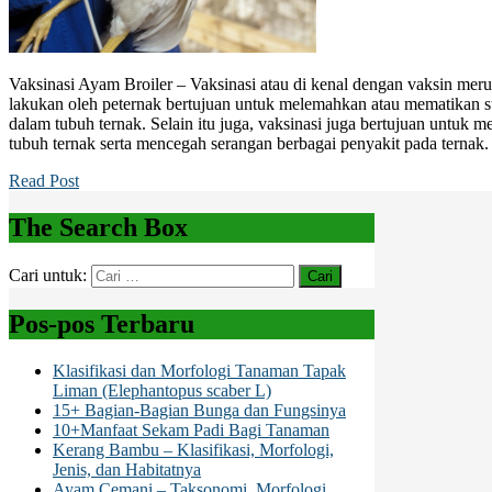
Vaksinasi Ayam Broiler – Vaksinasi atau di kenal dengan vaksin meru
lakukan oleh peternak bertujuan untuk melemahkan atau mematikan su
dalam tubuh ternak. Selain itu juga, vaksinasi juga bertujuan untuk 
tubuh ternak serta mencegah serangan berbagai penyakit pada ternak
Read Post
The Search Box
Cari untuk:
Pos-pos Terbaru
Klasifikasi dan Morfologi Tanaman Tapak
Liman (Elephantopus scaber L)
15+ Bagian-Bagian Bunga dan Fungsinya
10+Manfaat Sekam Padi Bagi Tanaman
Kerang Bambu – Klasifikasi, Morfologi,
Jenis, dan Habitatnya
Ayam Cemani – Taksonomi, Morfologi,