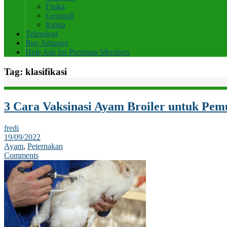
Fisika
Geografi
Kimia
Teknologi
Buy Adspace
Hide Ads for Premium Members
Tag:
klasifikasi
3 Cara Vaksinasi Ayam Broiler untuk Pem
fredi
19/09/2022
Ayam
,
Peternakan
Comments