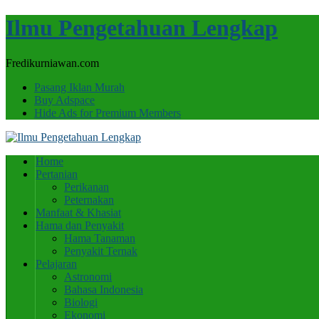
Ilmu Pengetahuan Lengkap
Fredikurniawan.com
Pasang Iklan Murah
Buy Adspace
Hide Ads for Premium Members
Home
Pertanian
Perikanan
Peternakan
Manfaat & Khasiat
Hama dan Penyakit
Hama Tanaman
Penyakit Ternak
Pelajaran
Astronomi
Bahasa Indonesia
Biologi
Ekonomi