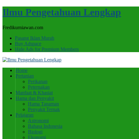
Ilmu Pengetahuan Lengkap
Fredikurniawan.com
Pasang Iklan Murah
Buy Adspace
Hide Ads for Premium Members
Home
Pertanian
Perikanan
Peternakan
Manfaat & Khasiat
Hama dan Penyakit
Hama Tanaman
Penyakit Ternak
Pelajaran
Astronomi
Bahasa Indonesia
Biologi
Ekonomi