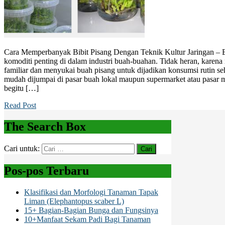
Cara Memperbanyak Bibit Pisang Dengan Teknik Kultur Jaringan – B
komoditi penting di dalam industri buah-buahan. Tidak heran, karena 
familiar dan menyukai buah pisang untuk dijadikan konsumsi rutin seh
mudah dijumpai di pasar buah lokal maupun supermarket atau pasar 
begitu […]
Read Post
The Search Box
Cari untuk:
Pos-pos Terbaru
Klasifikasi dan Morfologi Tanaman Tapak
Liman (Elephantopus scaber L)
15+ Bagian-Bagian Bunga dan Fungsinya
10+Manfaat Sekam Padi Bagi Tanaman