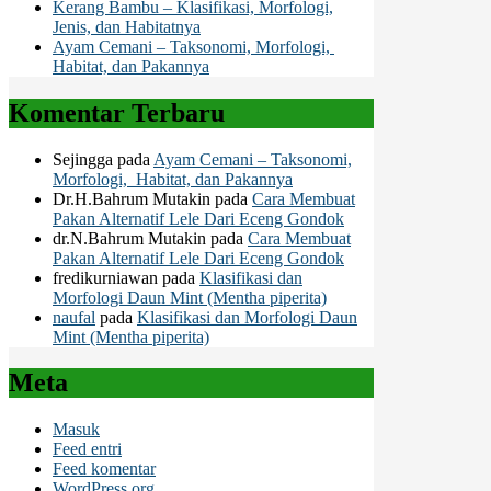
Kerang Bambu – Klasifikasi, Morfologi,
Jenis, dan Habitatnya
Ayam Cemani – Taksonomi, Morfologi,
Habitat, dan Pakannya
Komentar Terbaru
Sejingga
pada
Ayam Cemani – Taksonomi,
Morfologi, Habitat, dan Pakannya
Dr.H.Bahrum Mutakin
pada
Cara Membuat
Pakan Alternatif Lele Dari Eceng Gondok
dr.N.Bahrum Mutakin
pada
Cara Membuat
Pakan Alternatif Lele Dari Eceng Gondok
fredikurniawan
pada
Klasifikasi dan
Morfologi Daun Mint (Mentha piperita)
naufal
pada
Klasifikasi dan Morfologi Daun
Mint (Mentha piperita)
Meta
Masuk
Feed entri
Feed komentar
WordPress.org