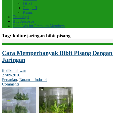
Fisika
Geografi
Kimia
Teknologi
Buy Adspace
Hide Ads for Premium Members
Tag:
kultur jaringan bibit pisang
Cara Memperbanyak Bibit Pisang Dengan
Jaringan
fredikurniawan
27/09/2016
Pertanian
,
Tanaman Industri
Comments