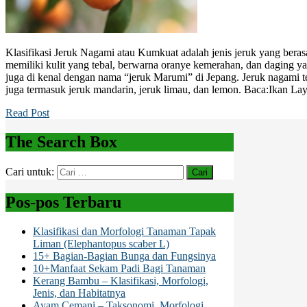
Klasifikasi Jeruk Nagami atau Kumkuat adalah jenis jeruk yang beras
memiliki kulit yang tebal, berwarna oranye kemerahan, dan daging y
juga di kenal dengan nama “jeruk Marumi” di Jepang. Jeruk nagami t
juga termasuk jeruk mandarin, jeruk limau, dan lemon. Baca:Ikan L
Read Post
The Search Box
Cari untuk:
Pos-pos Terbaru
Klasifikasi dan Morfologi Tanaman Tapak
Liman (Elephantopus scaber L)
15+ Bagian-Bagian Bunga dan Fungsinya
10+Manfaat Sekam Padi Bagi Tanaman
Kerang Bambu – Klasifikasi, Morfologi,
Jenis, dan Habitatnya
Ayam Cemani – Taksonomi, Morfologi,