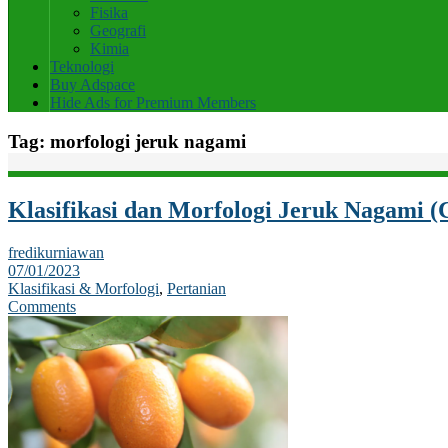
Fisika
Geografi
Kimia
Teknologi
Buy Adspace
Hide Ads for Premium Members
Tag:
morfologi jeruk nagami
Klasifikasi dan Morfologi Jeruk Nagami (C
fredikurniawan
07/01/2023
Klasifikasi & Morfologi
,
Pertanian
Comments