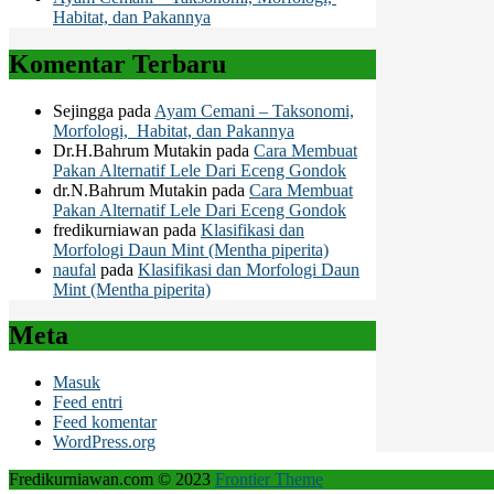
Habitat, dan Pakannya
Komentar Terbaru
Sejingga
pada
Ayam Cemani – Taksonomi,
Morfologi, Habitat, dan Pakannya
Dr.H.Bahrum Mutakin
pada
Cara Membuat
Pakan Alternatif Lele Dari Eceng Gondok
dr.N.Bahrum Mutakin
pada
Cara Membuat
Pakan Alternatif Lele Dari Eceng Gondok
fredikurniawan
pada
Klasifikasi dan
Morfologi Daun Mint (Mentha piperita)
naufal
pada
Klasifikasi dan Morfologi Daun
Mint (Mentha piperita)
Meta
Masuk
Feed entri
Feed komentar
WordPress.org
Fredikurniawan.com © 2023
Frontier Theme