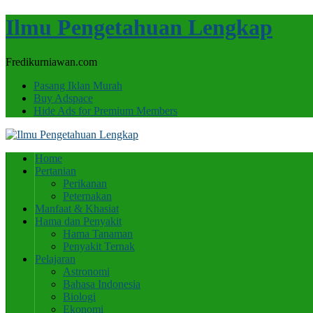
Ilmu Pengetahuan Lengkap
Fredikurniawan.com
Pasang Iklan Murah
Buy Adspace
Hide Ads for Premium Members
Home
Pertanian
Perikanan
Peternakan
Manfaat & Khasiat
Hama dan Penyakit
Hama Tanaman
Penyakit Ternak
Pelajaran
Astronomi
Bahasa Indonesia
Biologi
Ekonomi