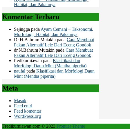
Habitat, dan Pakannya
Komentar Terbaru
Sejingga
pada
Ayam Cemani – Taksonomi,
Morfologi, Habitat, dan Pakannya
Dr.H.Bahrum Mutakin
pada
Cara Membuat
Pakan Alternatif Lele Dari Eceng Gondok
dr.N.Bahrum Mutakin
pada
Cara Membuat
Pakan Alternatif Lele Dari Eceng Gondok
fredikurniawan
pada
Klasifikasi dan
Morfologi Daun Mint (Mentha piperita)
naufal
pada
Klasifikasi dan Morfologi Daun
Mint (Mentha piperita)
Meta
Masuk
Feed entri
Feed komentar
WordPress.org
Fredikurniawan.com © 2023
Frontier Theme