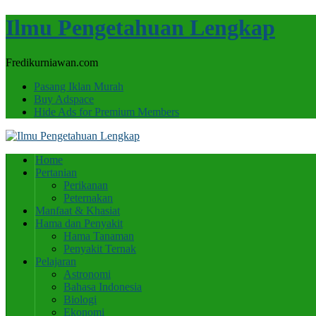
Ilmu Pengetahuan Lengkap
Fredikurniawan.com
Pasang Iklan Murah
Buy Adspace
Hide Ads for Premium Members
Home
Pertanian
Perikanan
Peternakan
Manfaat & Khasiat
Hama dan Penyakit
Hama Tanaman
Penyakit Ternak
Pelajaran
Astronomi
Bahasa Indonesia
Biologi
Ekonomi