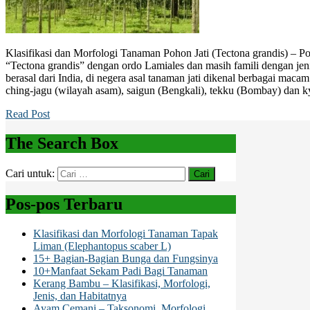
Klasifikasi dan Morfologi Tanaman Pohon Jati (Tectona grandis) – Po
“Tectona grandis” dengan ordo Lamiales dan masih famili dengan jen
berasal dari India, di negera asal tanaman jati dikenal berbagai maca
ching-jagu (wilayah asam), saigun (Bengkali), tekku (Bombay) dan k
Read Post
The Search Box
Cari untuk:
Pos-pos Terbaru
Klasifikasi dan Morfologi Tanaman Tapak
Liman (Elephantopus scaber L)
15+ Bagian-Bagian Bunga dan Fungsinya
10+Manfaat Sekam Padi Bagi Tanaman
Kerang Bambu – Klasifikasi, Morfologi,
Jenis, dan Habitatnya
Ayam Cemani – Taksonomi, Morfologi,