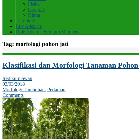
Fisika
Geografi
Kimia
Teknologi
Buy Adspace
Hide Ads for Premium Members
Tag:
morfologi pohon jati
Klasifikasi dan Morfologi Tanaman Pohon 
fredikurniawan
03/03/2018
Morfologi Tumbuhan
,
Pertanian
Comments