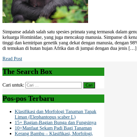
Simpanse adalah salah satu spesies primata yang termasuk dalam ge
keluarga Hominidae, yang juga mencakup manusia. Simpanse di kena
tinggi dan kemiripan genetik yang dekat dengan manusia, dengan 
di temukan di hutan hujan Afrika dan di jumpai dengan dua jenis […]
Read Post
The Search Box
Cari untuk:
Pos-pos Terbaru
Klasifikasi dan Morfologi Tanaman Tapak
Liman (Elephantopus scaber L)
15+ Bagian-Bagian Bunga dan Fungsinya
10+Manfaat Sekam Padi Bagi Tanaman
Kerang Bambu – Klasifikasi, Morfologi,