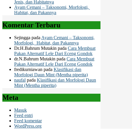
Jenis, dan Habitatnya
Ayam Cemani – Taksonomi, Morfologi,
Habitat, dan Pakannya
Komentar Terbaru
Sejingga
pada
Ayam Cemani – Taksonomi,
Morfologi, Habitat, dan Pakannya
Dr.H.Bahrum Mutakin
pada
Cara Membuat
Pakan Alternatif Lele Dari Eceng Gondok
dr.N.Bahrum Mutakin
pada
Cara Membuat
Pakan Alternatif Lele Dari Eceng Gondok
fredikurniawan
pada
Klasifikasi dan
Morfologi Daun Mint (Mentha piperita)
naufal
pada
Klasifikasi dan Morfologi Daun
Mint (Mentha piperita)
Meta
Masuk
Feed entri
Feed komentar
WordPress.org