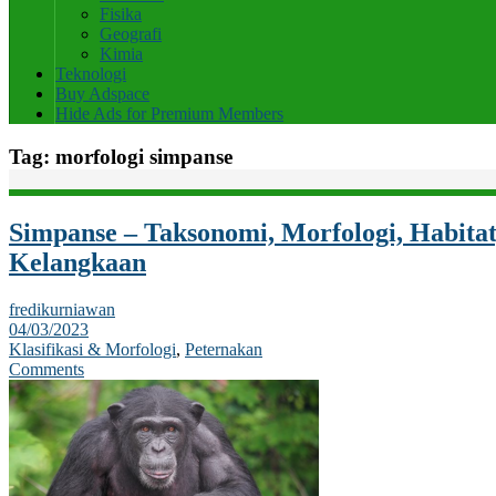
Fisika
Geografi
Kimia
Teknologi
Buy Adspace
Hide Ads for Premium Members
Tag:
morfologi simpanse
Simpanse – Taksonomi, Morfologi, Habitat
Kelangkaan
fredikurniawan
04/03/2023
Klasifikasi & Morfologi
,
Peternakan
Comments