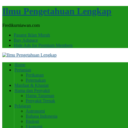
Ilmu Pengetahuan Lengkap
Fredikurniawan.com
Pasang Iklan Murah
Buy Adspace
Hide Ads for Premium Members
Home
Pertanian
Perikanan
Peternakan
Manfaat & Khasiat
Hama dan Penyakit
Hama Tanaman
Penyakit Ternak
Pelajaran
Astronomi
Bahasa Indonesia
Biologi
Ekonomi