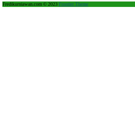
Fredikurniawan.com © 2023
Frontier Theme