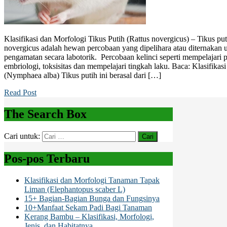
Klasifikasi dan Morfologi Tikus Putih (Rattus novergicus) – Tikus pu
novergicus adalah hewan percobaan yang dipelihara atau diternakan u
pengamatan secara labotorik. Percobaan kelinci seperti mempelajari 
embriologi, toksisitas dan mempelajari tingkah laku. Baca: Klasifika
(Nymphaea alba) Tikus putih ini berasal dari […]
Read Post
The Search Box
Cari untuk:
Pos-pos Terbaru
Klasifikasi dan Morfologi Tanaman Tapak
Liman (Elephantopus scaber L)
15+ Bagian-Bagian Bunga dan Fungsinya
10+Manfaat Sekam Padi Bagi Tanaman
Kerang Bambu – Klasifikasi, Morfologi,
Jenis, dan Habitatnya