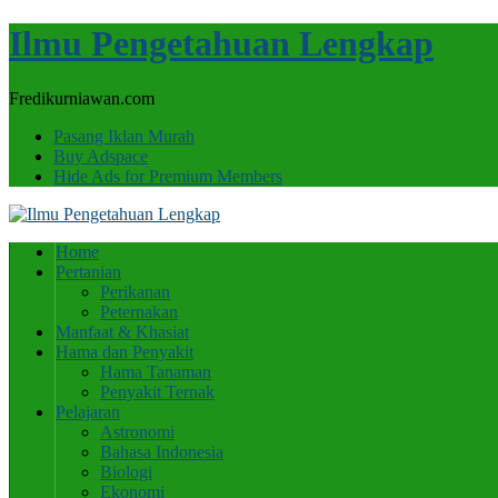
Ilmu Pengetahuan Lengkap
Fredikurniawan.com
Pasang Iklan Murah
Buy Adspace
Hide Ads for Premium Members
Home
Pertanian
Perikanan
Peternakan
Manfaat & Khasiat
Hama dan Penyakit
Hama Tanaman
Penyakit Ternak
Pelajaran
Astronomi
Bahasa Indonesia
Biologi
Ekonomi