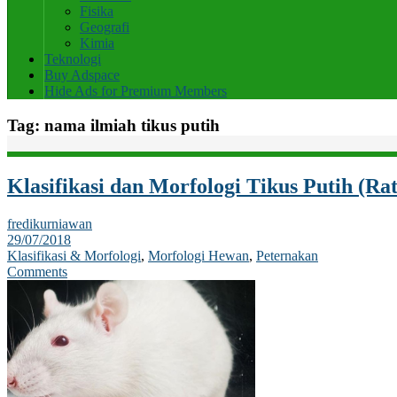
Fisika
Geografi
Kimia
Teknologi
Buy Adspace
Hide Ads for Premium Members
Tag:
nama ilmiah tikus putih
Klasifikasi dan Morfologi Tikus Putih (Rat
fredikurniawan
29/07/2018
Klasifikasi & Morfologi
,
Morfologi Hewan
,
Peternakan
Comments