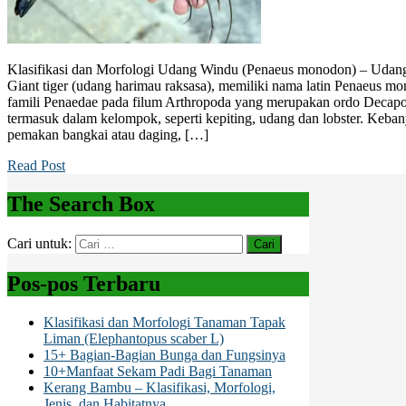
Klasifikasi dan Morfologi Udang Windu (Penaeus monodon) – Udang
Giant tiger (udang harimau raksasa), memiliki nama latin Penaeus 
famili Penaedae pada filum Arthropoda yang merupakan ordo Decapo
termasuk dalam kelompok, seperti kepiting, udang dan lobster. Keb
pemakan bangkai atau daging, […]
Read Post
The Search Box
Cari untuk:
Pos-pos Terbaru
Klasifikasi dan Morfologi Tanaman Tapak
Liman (Elephantopus scaber L)
15+ Bagian-Bagian Bunga dan Fungsinya
10+Manfaat Sekam Padi Bagi Tanaman
Kerang Bambu – Klasifikasi, Morfologi,
Jenis, dan Habitatnya