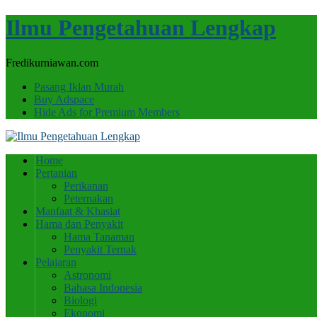
Ilmu Pengetahuan Lengkap
Fredikurniawan.com
Pasang Iklan Murah
Buy Adspace
Hide Ads for Premium Members
Home
Pertanian
Perikanan
Peternakan
Manfaat & Khasiat
Hama dan Penyakit
Hama Tanaman
Penyakit Ternak
Pelajaran
Astronomi
Bahasa Indonesia
Biologi
Ekonomi