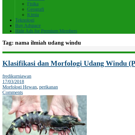
Fisika
Geografi
Kimia
Teknologi
Buy Adspace
Hide Ads for Premium Members
Tag:
nama ilmiah udang windu
Klasifikasi dan Morfologi Udang Windu (
fredikurniawan
17/03/2018
Morfologi Hewan
,
perikanan
Comments