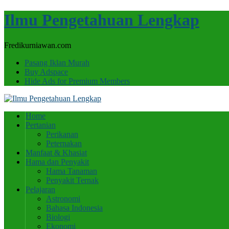
Ilmu Pengetahuan Lengkap
Fredikurniawan.com
Pasang Iklan Murah
Buy Adspace
Hide Ads for Premium Members
Home
Pertanian
Perikanan
Peternakan
Manfaat & Khasiat
Hama dan Penyakit
Hama Tanaman
Penyakit Ternak
Pelajaran
Astronomi
Bahasa Indonesia
Biologi
Ekonomi