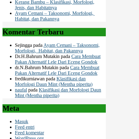
Kerang Bambu – Klasifikasi, Morfologi,
Jenis, dan Habitatnya
Ayam Cemani – Taksonomi, Morfologi,
Habitat, dan Pakannya
Komentar Terbaru
Sejingga
pada
Ayam Cemani – Taksonomi,
Morfologi, Habitat, dan Pakannya
Dr.H.Bahrum Mutakin
pada
Cara Membuat
Pakan Alternatif Lele Dari Eceng Gondok
dr.N.Bahrum Mutakin
pada
Cara Membuat
Pakan Alternatif Lele Dari Eceng Gondok
fredikurniawan
pada
Klasifikasi dan
Morfologi Daun Mint (Mentha piperita)
naufal
pada
Klasifikasi dan Morfologi Daun
Mint (Mentha piperita)
Meta
Masuk
Feed entri
Feed komentar
WordPress.org