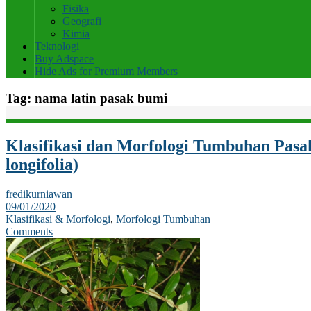
Fisika
Geografi
Kimia
Teknologi
Buy Adspace
Hide Ads for Premium Members
Tag:
nama latin pasak bumi
Klasifikasi dan Morfologi Tumbuhan Pas
longifolia)
fredikurniawan
09/01/2020
Klasifikasi & Morfologi
,
Morfologi Tumbuhan
Comments