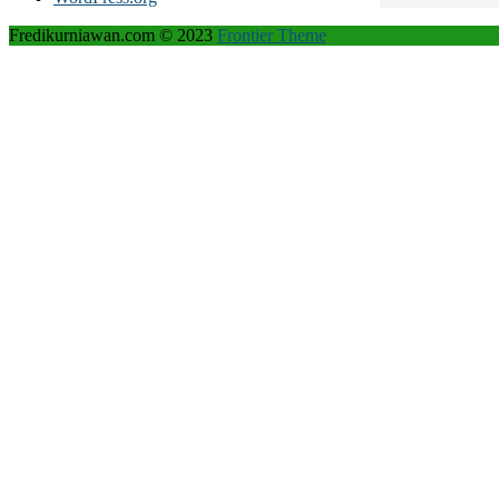
Fredikurniawan.com © 2023
Frontier Theme