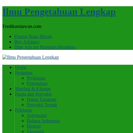
Ilmu Pengetahuan Lengkap
Fredikurniawan.com
Pasang Iklan Murah
Buy Adspace
Hide Ads for Premium Members
Home
Pertanian
Perikanan
Peternakan
Manfaat & Khasiat
Hama dan Penyakit
Hama Tanaman
Penyakit Ternak
Pelajaran
Astronomi
Bahasa Indonesia
Biologi
Ekonomi