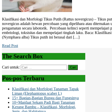
Klasifikasi dan Morfologi Tikus Putih (Rattus novergicus) – Tikus pu
novergicus adalah hewan percobaan yang dipelihara atau diternakan u
pengamatan secara labotorik. Percobaan kelinci seperti mempelajari 
embriologi, toksisitas dan mempelajari tingkah laku. Baca: Klasifika
(Nymphaea alba) Tikus putih ini berasal dari […]
Read Post
The Search Box
Cari untuk:
Pos-pos Terbaru
Klasifikasi dan Morfologi Tanaman Tapak
Liman (Elephantopus scaber L)
15+ Bagian-Bagian Bunga dan Fungsinya
10+Manfaat Sekam Padi Bagi Tanaman
Kerang Bambu – Klasifikasi, Morfologi,
Jenis, dan Habitatnya