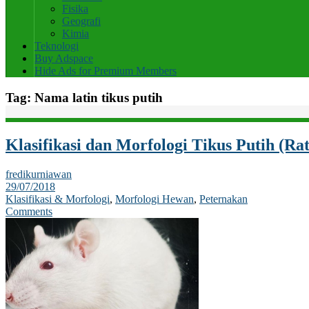
Fisika
Geografi
Kimia
Teknologi
Buy Adspace
Hide Ads for Premium Members
Tag:
Nama latin tikus putih
Klasifikasi dan Morfologi Tikus Putih (Rat
fredikurniawan
29/07/2018
Klasifikasi & Morfologi
,
Morfologi Hewan
,
Peternakan
Comments