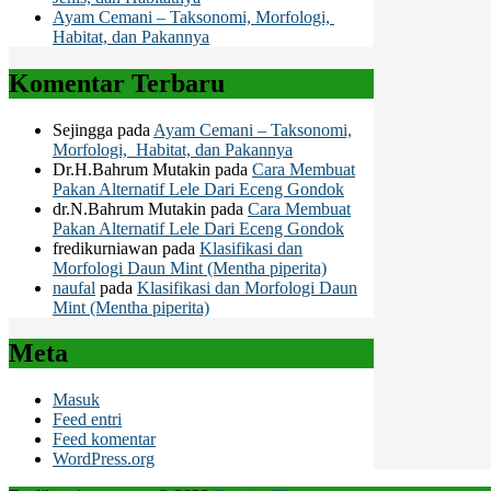
Ayam Cemani – Taksonomi, Morfologi,
Habitat, dan Pakannya
Komentar Terbaru
Sejingga
pada
Ayam Cemani – Taksonomi,
Morfologi, Habitat, dan Pakannya
Dr.H.Bahrum Mutakin
pada
Cara Membuat
Pakan Alternatif Lele Dari Eceng Gondok
dr.N.Bahrum Mutakin
pada
Cara Membuat
Pakan Alternatif Lele Dari Eceng Gondok
fredikurniawan
pada
Klasifikasi dan
Morfologi Daun Mint (Mentha piperita)
naufal
pada
Klasifikasi dan Morfologi Daun
Mint (Mentha piperita)
Meta
Masuk
Feed entri
Feed komentar
WordPress.org