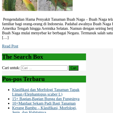
Pengendalian Hama Penyakit Tanaman Buah Naga – Buah Naga telah
familiar bagi orang-orang di Indonesia. Padahal awalnya Buah Naga 
Amerika Tengah hingga Aermika Selatan. Namun dengan seiring berj
Buah Naga mulai menyebar ke berbagai Negara. Termasuk salah satu
[…]
Read Post
The Search Box
Cari untuk:
Pos-pos Terbaru
Klasifikasi dan Morfologi Tanaman Tapak
Liman (Elephantopus scaber L)
15+ Bagian-Bagian Bunga dan Fungsinya
10+Manfaat Sekam Padi Bagi Tanaman
Kerang Bambu – Klasifikasi, Morfologi,
Jenis, dan Habitatnya