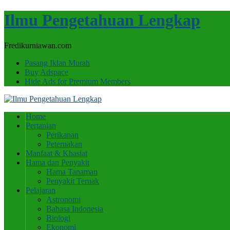
Ilmu Pengetahuan Lengkap
Fredikurniawan.com
Pasang Iklan Murah
Buy Adspace
Hide Ads for Premium Members
Home
Pertanian
Perikanan
Peternakan
Manfaat & Khasiat
Hama dan Penyakit
Hama Tanaman
Penyakit Ternak
Pelajaran
Astronomi
Bahasa Indonesia
Biologi
Ekonomi