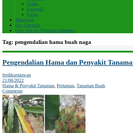
Fisika
Geografi
Kimia
Teknologi
Buy Adspace
Hide Ads for Premium Members
Tag:
pengendalian hama buah naga
Pengendalian Hama dan Penyakit Tanama
fredikurniawan
21/08/2022
Hama & Penyakit Tanaman
,
Pertanian
,
Tanaman Buah
Comments