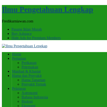
Ilmu Pengetahuan Lengkap
Fredikurniawan.com
Pasang Iklan Murah
Buy Adspace
Hide Ads for Premium Members
Home
Pertanian
Perikanan
Peternakan
Manfaat & Khasiat
Hama dan Penyakit
Hama Tanaman
Penyakit Ternak
Pelajaran
Astronomi
Bahasa Indonesia
Biologi
Ekonomi