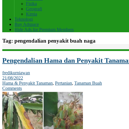
Fisika
Geografi
Kimia
Teknologi
Buy Adspace
Hide Ads for Premium Members
Tag:
pengendalian penyakit buah naga
Pengendalian Hama dan Penyakit Tanama
fredikurniawan
21/08/2022
Hama & Penyakit Tanaman
,
Pertanian
,
Tanaman Buah
Comments