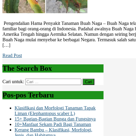
Pengendalian Hama Penyakit Tanaman Buah Naga – Buah Naga telah
familiar bagi orang-orang di Indonesia. Padahal awalnya Buah Naga 
Amerika Tengah hingga Aermika Selatan. Namun dengan seiring berj
Buah Naga mulai menyebar ke berbagai Negara. Termasuk salah satu
[…]
Read Post
The Search Box
Cari untuk:
Pos-pos Terbaru
Klasifikasi dan Morfologi Tanaman Tapak
Liman (Elephantopus scaber L)
15+ Bagian-Bagian Bunga dan Fungsinya
10+Manfaat Sekam Padi Bagi Tanaman
Kerang Bambu – Klasifikasi, Morfologi,
Jenis, dan Habitatnya