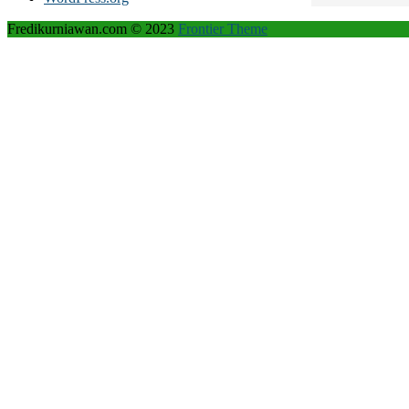
Fredikurniawan.com © 2023
Frontier Theme