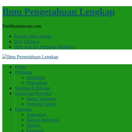
Ilmu Pengetahuan Lengkap
Fredikurniawan.com
Pasang Iklan Murah
Buy Adspace
Hide Ads for Premium Members
Home
Pertanian
Perikanan
Peternakan
Manfaat & Khasiat
Hama dan Penyakit
Hama Tanaman
Penyakit Ternak
Pelajaran
Astronomi
Bahasa Indonesia
Biologi
Ekonomi