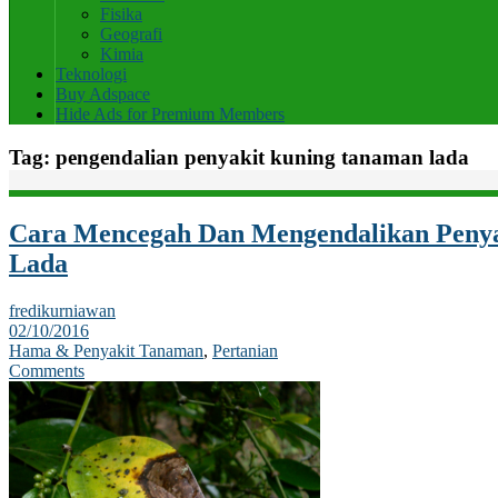
Fisika
Geografi
Kimia
Teknologi
Buy Adspace
Hide Ads for Premium Members
Tag:
pengendalian penyakit kuning tanaman lada
Cara Mencegah Dan Mengendalikan Peny
Lada
fredikurniawan
02/10/2016
Hama & Penyakit Tanaman
,
Pertanian
Comments