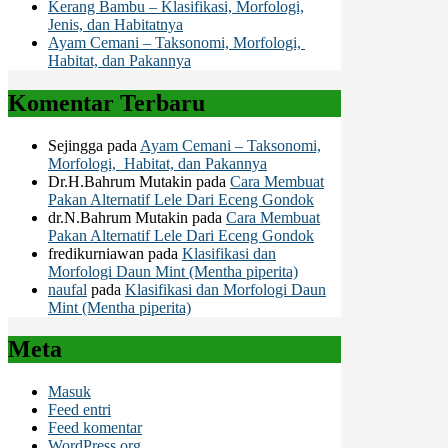
Kerang Bambu – Klasifikasi, Morfologi,
Jenis, dan Habitatnya
Ayam Cemani – Taksonomi, Morfologi,
Habitat, dan Pakannya
Komentar Terbaru
Sejingga
pada
Ayam Cemani – Taksonomi,
Morfologi, Habitat, dan Pakannya
Dr.H.Bahrum Mutakin
pada
Cara Membuat
Pakan Alternatif Lele Dari Eceng Gondok
dr.N.Bahrum Mutakin
pada
Cara Membuat
Pakan Alternatif Lele Dari Eceng Gondok
fredikurniawan
pada
Klasifikasi dan
Morfologi Daun Mint (Mentha piperita)
naufal
pada
Klasifikasi dan Morfologi Daun
Mint (Mentha piperita)
Meta
Masuk
Feed entri
Feed komentar
WordPress.org