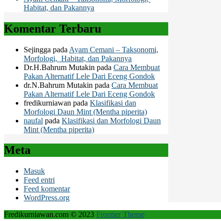
Habitat, dan Pakannya
Komentar Terbaru
Sejingga
pada
Ayam Cemani – Taksonomi,
Morfologi, Habitat, dan Pakannya
Dr.H.Bahrum Mutakin
pada
Cara Membuat
Pakan Alternatif Lele Dari Eceng Gondok
dr.N.Bahrum Mutakin
pada
Cara Membuat
Pakan Alternatif Lele Dari Eceng Gondok
fredikurniawan
pada
Klasifikasi dan
Morfologi Daun Mint (Mentha piperita)
naufal
pada
Klasifikasi dan Morfologi Daun
Mint (Mentha piperita)
Meta
Masuk
Feed entri
Feed komentar
WordPress.org
Fredikurniawan.com © 2023
Frontier Theme