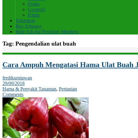
Fisika
Geografi
Kimia
Teknologi
Buy Adspace
Hide Ads for Premium Members
Tag:
Pengendalian ulat buah
Cara Ampuh Mengatasi Hama Ulat Buah
fredikurniawan
29/09/2018
Hama & Penyakit Tanaman
,
Pertanian
Comments