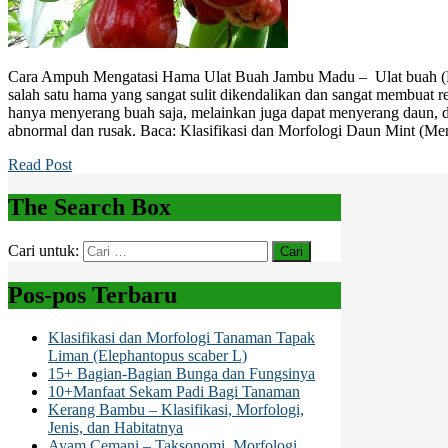
Cara Ampuh Mengatasi Hama Ulat Buah Jambu Madu – Ulat buah (He
salah satu hama yang sangat sulit dikendalikan dan sangat membuat r
hanya menyerang buah saja, melainkan juga dapat menyerang daun, 
abnormal dan rusak. Baca: Klasifikasi dan Morfologi Daun Mint (Men
Read Post
The Search Box
Cari untuk:
Pos-pos Terbaru
Klasifikasi dan Morfologi Tanaman Tapak
Liman (Elephantopus scaber L)
15+ Bagian-Bagian Bunga dan Fungsinya
10+Manfaat Sekam Padi Bagi Tanaman
Kerang Bambu – Klasifikasi, Morfologi,
Jenis, dan Habitatnya
Ayam Cemani – Taksonomi, Morfologi,