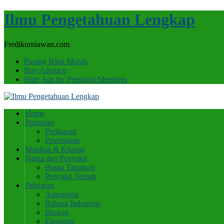
Ilmu Pengetahuan Lengkap
Fredikurniawan.com
Pasang Iklan Murah
Buy Adspace
Hide Ads for Premium Members
Home
Pertanian
Perikanan
Peternakan
Manfaat & Khasiat
Hama dan Penyakit
Hama Tanaman
Penyakit Ternak
Pelajaran
Astronomi
Bahasa Indonesia
Biologi
Ekonomi