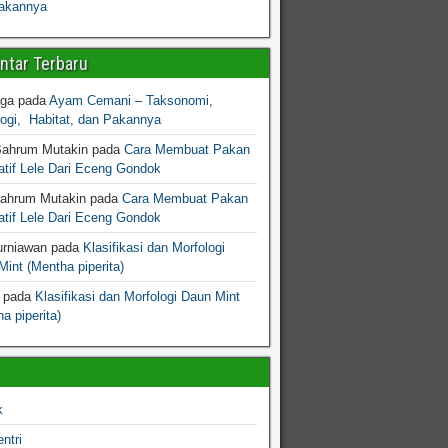
akannya
tar Terbaru
gga
pada
Ayam Cemani – Taksonomi,
logi, Habitat, dan Pakannya
Bahrum Mutakin
pada
Cara Membuat Pakan
atif Lele Dari Eceng Gondok
Bahrum Mutakin
pada
Cara Membuat Pakan
atif Lele Dari Eceng Gondok
urniawan
pada
Klasifikasi dan Morfologi
int (Mentha piperita)
pada
Klasifikasi dan Morfologi Daun Mint
a piperita)
k
ntri