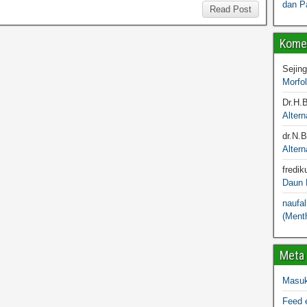
dan P
Read Post
Komen
Sejin
Morfo
Dr.H.
Altern
dr.N.
Altern
fredik
Daun M
naufal
(Menth
Meta
Masu
Feed e