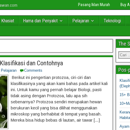
Pasang Iklan Murah
Buy 
niawan.com
 Khasiat
Hama dan Penyakit
Pelajaran
Teknologi
The 
 Klasifikasi dan Contohnya
Pos-p
,
Pelajaran
Comments
Berikut ini pengertian protozoa, ciri-ciri dan
Klasi
klasifikasinya yang akan kami bahas pada artikel kali
(Elep
ini. Untuk kamu yang pernah belajar Biologi, pasti
15+ B
tidak asing dengan Protozoa, lalu apa sih
sebenarnya? Protozoa sendiri merupakan hewan
10+Ma
berukuran kecil yang bisa dilihat menggunakan
Kerang
mikroskop yang berhabitat di tempat yang basah.
Habit
Mereka bisa hidup bebas di lautan, air tawar […]
Ayam 