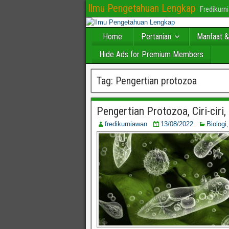
Ilmu Pengetahuan Lengkap
Fredikur
Home
Pertanian
Manfaat &
Hide Ads for Premium Members
Tag:
Pengertian protozoa
Pengertian Protozoa, Ciri-ciri,
fredikurniawan
13/08/2022
Biologi