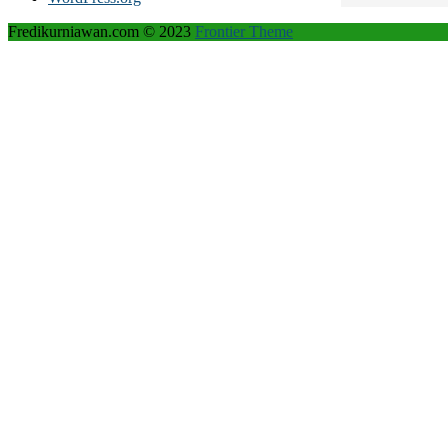
Fredikurniawan.com © 2023
Frontier Theme