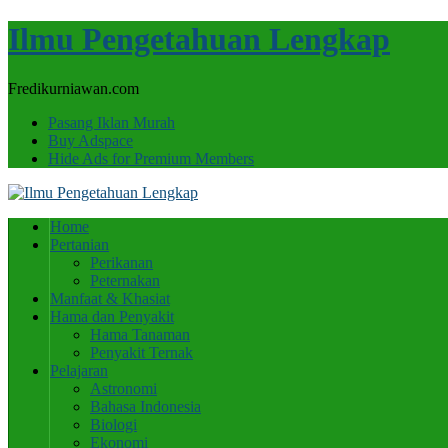
Ilmu Pengetahuan Lengkap
Fredikurniawan.com
Pasang Iklan Murah
Buy Adspace
Hide Ads for Premium Members
Home
Pertanian
Perikanan
Peternakan
Manfaat & Khasiat
Hama dan Penyakit
Hama Tanaman
Penyakit Ternak
Pelajaran
Astronomi
Bahasa Indonesia
Biologi
Ekonomi