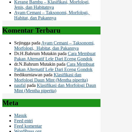
Kerang Bambu – Klasifikasi, Morfologi,
Jenis, dan Habitatnya
Ayam Cemani – Taksonomi, Morfologi,
Habitat, dan Pakannya
Komentar Terbaru
Sejingga
pada
Ayam Cemani – Taksonomi,
Morfologi, Habitat, dan Pakannya
Dr.H.Bahrum Mutakin
pada
Cara Membuat
Pakan Alternatif Lele Dari Eceng Gondok
dr.N.Bahrum Mutakin
pada
Cara Membuat
Pakan Alternatif Lele Dari Eceng Gondok
fredikurniawan
pada
Klasifikasi dan
Morfologi Daun Mint (Mentha piperita)
naufal
pada
Klasifikasi dan Morfologi Daun
Mint (Mentha piperita)
Meta
Masuk
Feed entri
Feed komentar
WordPress.org