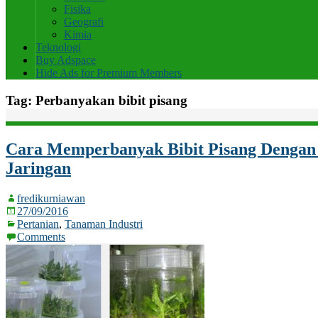
Fisika
Geografi
Kimia
Teknologi
Buy Adspace
Hide Ads for Premium Members
Tag:
Perbanyakan bibit pisang
Cara Memperbanyak Bibit Pisang Dengan
Jaringan
fredikurniawan
27/09/2016
Pertanian
,
Tanaman Industri
Comments