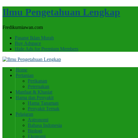
Ilmu Pengetahuan Lengkap
Fredikurniawan.com
Pasang Iklan Murah
Buy Adspace
Hide Ads for Premium Members
Home
Pertanian
Perikanan
Peternakan
Manfaat & Khasiat
Hama dan Penyakit
Hama Tanaman
Penyakit Ternak
Pelajaran
Astronomi
Bahasa Indonesia
Biologi
Ekonomi