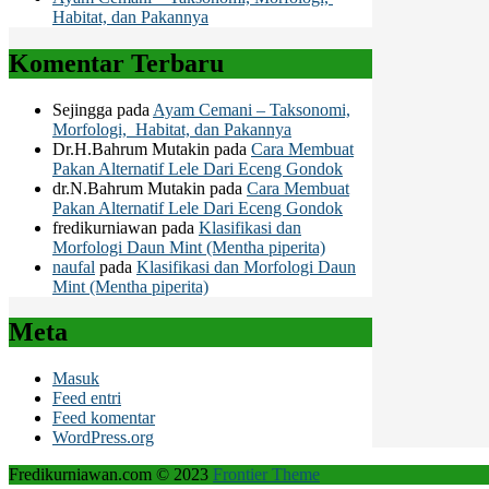
Habitat, dan Pakannya
Komentar Terbaru
Sejingga
pada
Ayam Cemani – Taksonomi,
Morfologi, Habitat, dan Pakannya
Dr.H.Bahrum Mutakin
pada
Cara Membuat
Pakan Alternatif Lele Dari Eceng Gondok
dr.N.Bahrum Mutakin
pada
Cara Membuat
Pakan Alternatif Lele Dari Eceng Gondok
fredikurniawan
pada
Klasifikasi dan
Morfologi Daun Mint (Mentha piperita)
naufal
pada
Klasifikasi dan Morfologi Daun
Mint (Mentha piperita)
Meta
Masuk
Feed entri
Feed komentar
WordPress.org
Fredikurniawan.com © 2023
Frontier Theme