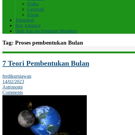
Fisika
Geografi
Kimia
Teknologi
Buy Adspace
Hide Ads for Premium Members
Tag:
Proses pembentukan Bulan
7 Teori Pembentukan Bulan
fredikurniawan
14/02/2023
Astronomi
Comments