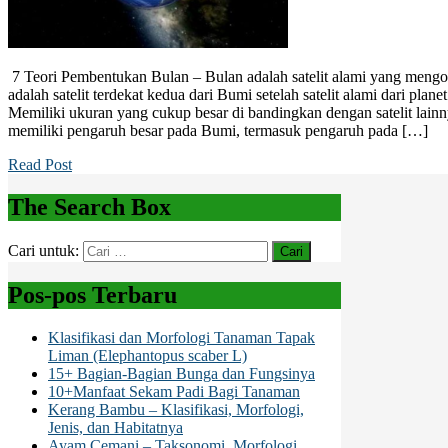
7 Teori Pembentukan Bulan – Bulan adalah satelit alami yang mengor
adalah satelit terdekat kedua dari Bumi setelah satelit alami dari planet
Memiliki ukuran yang cukup besar di bandingkan dengan satelit lainny
memiliki pengaruh besar pada Bumi, termasuk pengaruh pada […]
Read Post
The Search Box
Cari untuk:
Pos-pos Terbaru
Klasifikasi dan Morfologi Tanaman Tapak
Liman (Elephantopus scaber L)
15+ Bagian-Bagian Bunga dan Fungsinya
10+Manfaat Sekam Padi Bagi Tanaman
Kerang Bambu – Klasifikasi, Morfologi,
Jenis, dan Habitatnya
Ayam Cemani – Taksonomi, Morfologi,