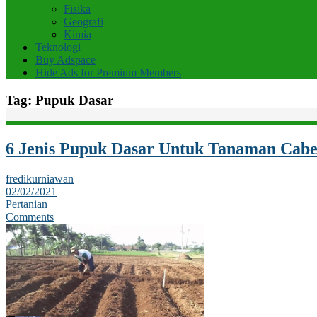
Fisika
Geografi
Kimia
Teknologi
Buy Adspace
Hide Ads for Premium Members
Tag:
Pupuk Dasar
6 Jenis Pupuk Dasar Untuk Tanaman Cab
fredikurniawan
02/02/2021
Pertanian
Comments