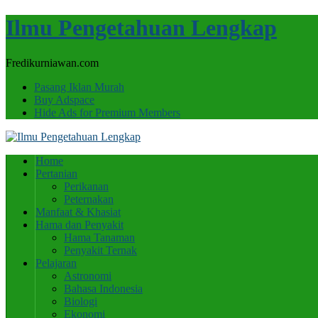
Ilmu Pengetahuan Lengkap
Fredikurniawan.com
Pasang Iklan Murah
Buy Adspace
Hide Ads for Premium Members
Home
Pertanian
Perikanan
Peternakan
Manfaat & Khasiat
Hama dan Penyakit
Hama Tanaman
Penyakit Ternak
Pelajaran
Astronomi
Bahasa Indonesia
Biologi
Ekonomi