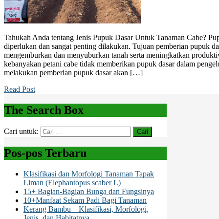
Tahukah Anda tentang Jenis Pupuk Dasar Untuk Tanaman Cabe? Pu
diperlukan dan sangat penting dilakukan. Tujuan pemberian pupuk da
mengemburkan dan menyuburkan tanah serta meningkatkan produktiv
kebanyakan petani cabe tidak memberikan pupuk dasar dalam pengelol
melakukan pemberian pupuk dasar akan […]
Read Post
The Search Box
Cari untuk:
Pos-pos Terbaru
Klasifikasi dan Morfologi Tanaman Tapak
Liman (Elephantopus scaber L)
15+ Bagian-Bagian Bunga dan Fungsinya
10+Manfaat Sekam Padi Bagi Tanaman
Kerang Bambu – Klasifikasi, Morfologi,
Jenis, dan Habitatnya