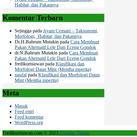
Habitat, dan Pakannya
Komentar Terbaru
Sejingga
pada
Ayam Cemani – Taksonomi,
Morfologi, Habitat, dan Pakannya
Dr.H.Bahrum Mutakin
pada
Cara Membuat
Pakan Alternatif Lele Dari Eceng Gondok
dr.N.Bahrum Mutakin
pada
Cara Membuat
Pakan Alternatif Lele Dari Eceng Gondok
fredikurniawan
pada
Klasifikasi dan
Morfologi Daun Mint (Mentha piperita)
naufal
pada
Klasifikasi dan Morfologi Daun
Mint (Mentha piperita)
Meta
Masuk
Feed entri
Feed komentar
WordPress.org
Fredikurniawan.com © 2023
Frontier Theme