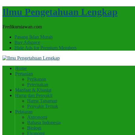
Ilmu Pengetahuan Lengkap
Fredikurniawan.com
Pasang Iklan Murah
Buy Adspace
Hide Ads for Premium Members
Home
Pertanian
Perikanan
Peternakan
Manfaat & Khasiat
Hama dan Penyakit
Hama Tanaman
Penyakit Ternak
Pelajaran
Astronomi
Bahasa Indonesia
Biologi
Ekonomi