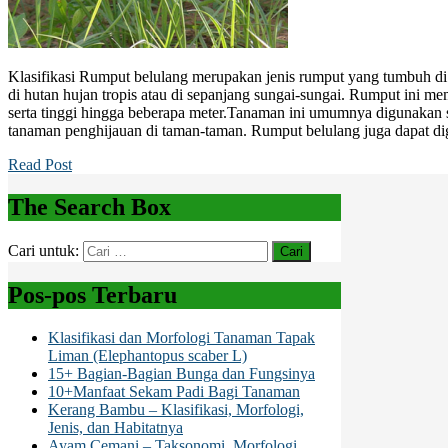
Klasifikasi Rumput belulang merupakan jenis rumput yang tumbuh di 
di hutan hujan tropis atau di sepanjang sungai-sungai. Rumput ini mem
serta tinggi hingga beberapa meter.Tanaman ini umumnya digunakan 
tanaman penghijauan di taman-taman. Rumput belulang juga dapat d
Read Post
The Search Box
Cari untuk:
Pos-pos Terbaru
Klasifikasi dan Morfologi Tanaman Tapak
Liman (Elephantopus scaber L)
15+ Bagian-Bagian Bunga dan Fungsinya
10+Manfaat Sekam Padi Bagi Tanaman
Kerang Bambu – Klasifikasi, Morfologi,
Jenis, dan Habitatnya
Ayam Cemani – Taksonomi, Morfologi,