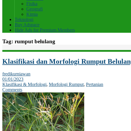
Fisika
Geografi
Kimia
Teknologi
Buy Adspace
Hide Ads for Premium Members
Tag:
rumput belulang
Klasifikasi dan Morfologi Rumput Belulan
fredikurniawan
01/01/2023
Klasifikasi & Morfologi
,
Morfologi Rumput
,
Pertanian
Comments