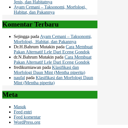
Jenis, dan Habitatnya
Ayam Cemani – Taksonomi, Morfologi,
Habitat, dan Pakannya
Komentar Terbaru
Sejingga
pada
Ayam Cemani – Taksonomi,
Morfologi, Habitat, dan Pakannya
Dr.H.Bahrum Mutakin
pada
Cara Membuat
Pakan Alternatif Lele Dari Eceng Gondok
dr.N.Bahrum Mutakin
pada
Cara Membuat
Pakan Alternatif Lele Dari Eceng Gondok
fredikurniawan
pada
Klasifikasi dan
Morfologi Daun Mint (Mentha piperita)
naufal
pada
Klasifikasi dan Morfologi Daun
Mint (Mentha piperita)
Meta
Masuk
Feed entri
Feed komentar
WordPress.org