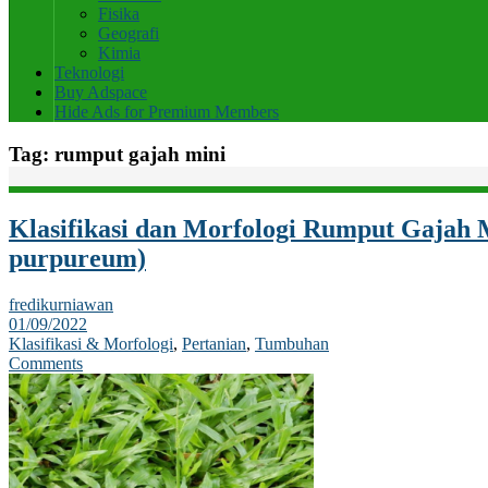
Fisika
Geografi
Kimia
Teknologi
Buy Adspace
Hide Ads for Premium Members
Tag:
rumput gajah mini
Klasifikasi dan Morfologi Rumput Gajah 
purpureum)
fredikurniawan
01/09/2022
Klasifikasi & Morfologi
,
Pertanian
,
Tumbuhan
Comments