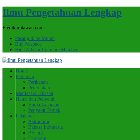
Ilmu Pengetahuan Lengkap
Fredikurniawan.com
Pasang Iklan Murah
Buy Adspace
Hide Ads for Premium Members
Home
Pertanian
Perikanan
Peternakan
Manfaat & Khasiat
Hama dan Penyakit
Hama Tanaman
Penyakit Ternak
Pelajaran
Astronomi
Bahasa Indonesia
Biologi
Ekonomi