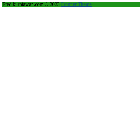
Fredikurniawan.com © 2023
Frontier Theme