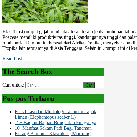
Klasifikasi rumput gajah mini adalah salah satu jenis tumbuhan tahu
Poaceae memiliki produktivitas tinggi, kandungannya tinggi dan palat
ruminansia. Rumput ini berasal dari Afrika Tropika, menyebar dan di
Tropika lain terutamnya di Asia Tenggara. Selain itu, rumput ini di
Read Post
The Search Box
Cari untuk:
Pos-pos Terbaru
Klasifikasi dan Morfologi Tanaman Tapak
Liman (Elephantopus scaber L)
15+ Bagian-Bagian Bunga dan Fungsinya
10+Manfaat Sekam Padi Bagi Tanaman
Kerang Bambu – Klasifikasi, Morfologi,