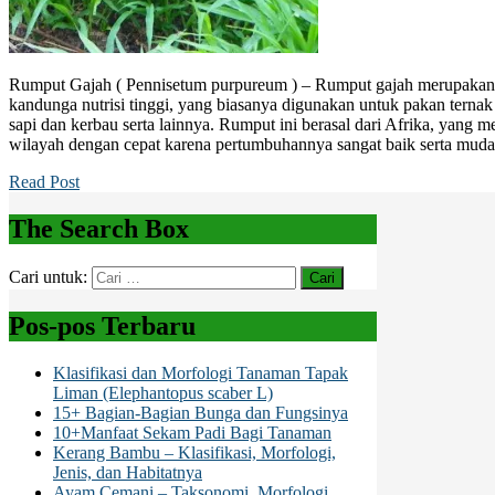
Rumput Gajah ( Pennisetum purpureum ) – Rumput gajah merupakan 
kandunga nutrisi tinggi, yang biasanya digunakan untuk pakan terna
sapi dan kerbau serta lainnya. Rumput ini berasal dari Afrika, yang 
wilayah dengan cepat karena pertumbuhannya sangat baik serta mud
Read Post
The Search Box
Cari untuk:
Pos-pos Terbaru
Klasifikasi dan Morfologi Tanaman Tapak
Liman (Elephantopus scaber L)
15+ Bagian-Bagian Bunga dan Fungsinya
10+Manfaat Sekam Padi Bagi Tanaman
Kerang Bambu – Klasifikasi, Morfologi,
Jenis, dan Habitatnya
Ayam Cemani – Taksonomi, Morfologi,