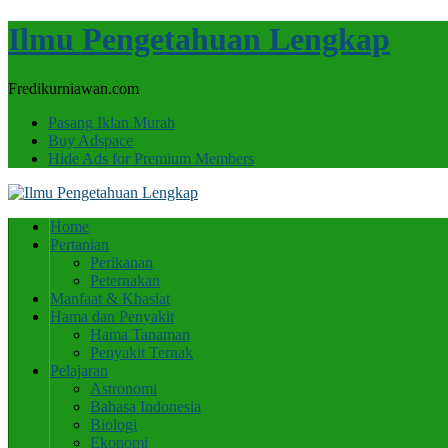
Ilmu Pengetahuan Lengkap
Fredikurniawan.com
Pasang Iklan Murah
Buy Adspace
Hide Ads for Premium Members
Home
Pertanian
Perikanan
Peternakan
Manfaat & Khasiat
Hama dan Penyakit
Hama Tanaman
Penyakit Ternak
Pelajaran
Astronomi
Bahasa Indonesia
Biologi
Ekonomi