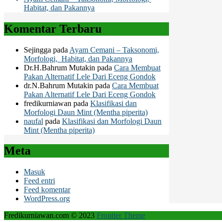
Habitat, dan Pakannya
Komentar Terbaru
Sejingga
pada
Ayam Cemani – Taksonomi,
Morfologi, Habitat, dan Pakannya
Dr.H.Bahrum Mutakin
pada
Cara Membuat
Pakan Alternatif Lele Dari Eceng Gondok
dr.N.Bahrum Mutakin
pada
Cara Membuat
Pakan Alternatif Lele Dari Eceng Gondok
fredikurniawan
pada
Klasifikasi dan
Morfologi Daun Mint (Mentha piperita)
naufal
pada
Klasifikasi dan Morfologi Daun
Mint (Mentha piperita)
Meta
Masuk
Feed entri
Feed komentar
WordPress.org
Fredikurniawan.com © 2023
Frontier Theme