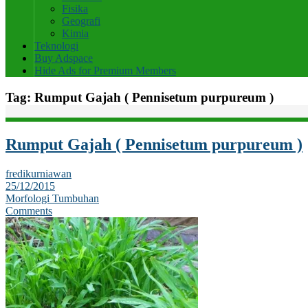
Fisika
Geografi
Kimia
Teknologi
Buy Adspace
Hide Ads for Premium Members
Tag:
Rumput Gajah ( Pennisetum purpureum )
Rumput Gajah ( Pennisetum purpureum )
fredikurniawan
25/12/2015
Morfologi Tumbuhan
Comments