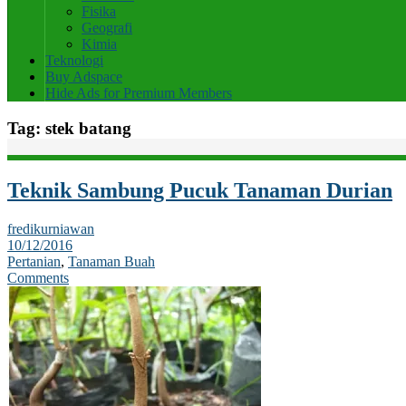
Fisika
Geografi
Kimia
Teknologi
Buy Adspace
Hide Ads for Premium Members
Tag:
stek batang
Teknik Sambung Pucuk Tanaman Durian
fredikurniawan
10/12/2016
Pertanian
,
Tanaman Buah
Comments