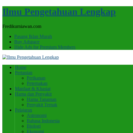
Ilmu Pengetahuan Lengkap
Fredikurniawan.com
Pasang Iklan Murah
Buy Adspace
Hide Ads for Premium Members
Home
Pertanian
Perikanan
Peternakan
Manfaat & Khasiat
Hama dan Penyakit
Hama Tanaman
Penyakit Ternak
Pelajaran
Astronomi
Bahasa Indonesia
Biologi
Ekonomi