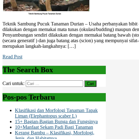
Teknik Sambung Pucuk Tanaman Durian – Usaha perbanyakan bibit 
dilakukan dengan memakai mata tunas (okulasi/budding) maupun den
Penyambungan sendiri dilakukan dengan memakai batang bawah (stock
(secara generatif ) dan juga batang atas (scion) yang mempunyai sifat-
merupakan langkah-langkahnya: […]
Read Post
The Search Box
Cari untuk:
Pos-pos Terbaru
Klasifikasi dan Morfologi Tanaman Tapak
Liman (Elephantopus scaber L)
15+ Bagian-Bagian Bunga dan Fungsinya
10+Manfaat Sekam Padi Bagi Tanaman
Kerang Bambu – Klasifikasi, Morfologi,
Jenis, dan Habitatnya