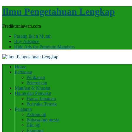
Ilmu Pengetahuan Lengkap
Fredikurniawan.com
Pasang Iklan Murah
Buy Adspace
Hide Ads for Premium Members
Home
Pertanian
Perikanan
Peternakan
Manfaat & Khasiat
Hama dan Penyakit
Hama Tanaman
Penyakit Ternak
Pelajaran
Astronomi
Bahasa Indonesia
Biologi
Ekonomi