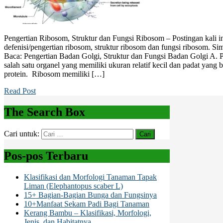
Pengertian Ribosom, Struktur dan Fungsi Ribosom – Postingan kali 
defenisi/pengertian ribosom, struktur ribosom dan fungsi ribosom. S
Baca: Pengertian Badan Golgi, Struktur dan Fungsi Badan Golgi A.
salah satu organel yang memiliki ukuran relatif kecil dan padat yang b
protein. Ribosom memiliki […]
Read Post
The Search Box
Cari untuk:
Pos-pos Terbaru
Klasifikasi dan Morfologi Tanaman Tapak
Liman (Elephantopus scaber L)
15+ Bagian-Bagian Bunga dan Fungsinya
10+Manfaat Sekam Padi Bagi Tanaman
Kerang Bambu – Klasifikasi, Morfologi,
Jenis, dan Habitatnya