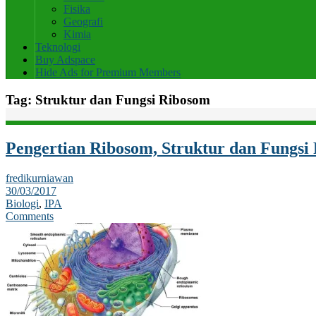
Fisika
Geografi
Kimia
Teknologi
Buy Adspace
Hide Ads for Premium Members
Tag:
Struktur dan Fungsi Ribosom
Pengertian Ribosom, Struktur dan Fungsi
fredikurniawan
30/03/2017
Biologi
,
IPA
Comments