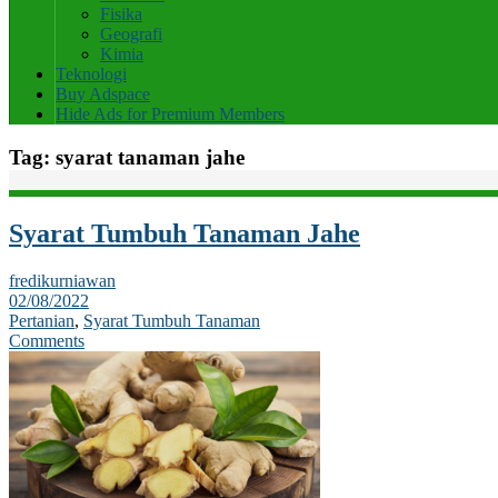
Fisika
Geografi
Kimia
Teknologi
Buy Adspace
Hide Ads for Premium Members
Tag:
syarat tanaman jahe
Syarat Tumbuh Tanaman Jahe
fredikurniawan
02/08/2022
Pertanian
,
Syarat Tumbuh Tanaman
Comments