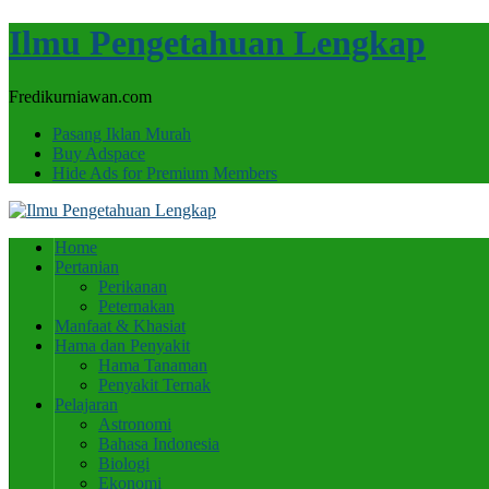
Ilmu Pengetahuan Lengkap
Fredikurniawan.com
Pasang Iklan Murah
Buy Adspace
Hide Ads for Premium Members
Home
Pertanian
Perikanan
Peternakan
Manfaat & Khasiat
Hama dan Penyakit
Hama Tanaman
Penyakit Ternak
Pelajaran
Astronomi
Bahasa Indonesia
Biologi
Ekonomi