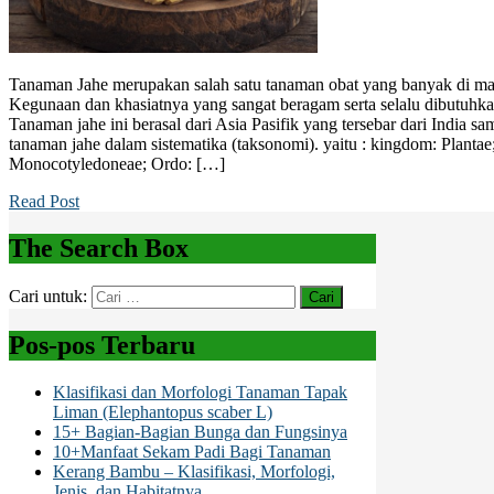
Tanaman Jahe merupakan salah satu tanaman obat yang banyak di ma
Kegunaan dan khasiatnya yang sangat beragam serta selalu dibutuhka
Tanaman jahe ini berasal dari Asia Pasifik yang tersebar dari India sa
tanaman jahe dalam sistematika (taksonomi). yaitu : kingdom: Plantae
Monocotyledoneae; Ordo: […]
Read Post
The Search Box
Cari untuk:
Pos-pos Terbaru
Klasifikasi dan Morfologi Tanaman Tapak
Liman (Elephantopus scaber L)
15+ Bagian-Bagian Bunga dan Fungsinya
10+Manfaat Sekam Padi Bagi Tanaman
Kerang Bambu – Klasifikasi, Morfologi,
Jenis, dan Habitatnya