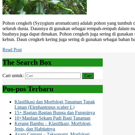
Pohon cengkeh (Syzygium aromaticum) adalah pohon yang tumbuh di d
seluruh dunia. Daunnya di gunakan sebagai rempah-rempah dalam m
buahnya juga dapat dimakan. Pohon cengkeh juga sering di gunakan 
kebun. Daun cengkeh kering juga sering di gunakan sebagai bahan ba
Read Post
The Search Box
Cari untuk:
Pos-pos Terbaru
Klasifikasi dan Morfologi Tanaman Tapak
Liman (Elephantopus scaber L)
15+ Bagian-Bagian Bunga dan Fungsinya
10+Manfaat Sekam Padi Bagi Tanaman
Kerang Bambu – Klasifikasi, Morfologi,
Jenis, dan Habitatnya
Ayam Cemani – Taksonomi, Morfologi,