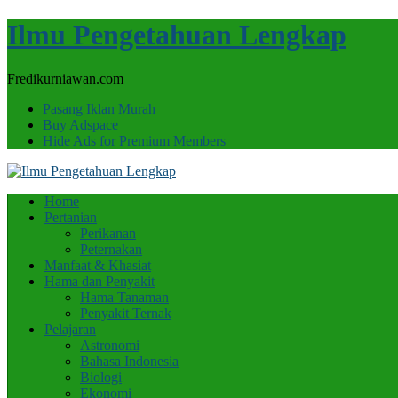
Ilmu Pengetahuan Lengkap
Fredikurniawan.com
Pasang Iklan Murah
Buy Adspace
Hide Ads for Premium Members
Home
Pertanian
Perikanan
Peternakan
Manfaat & Khasiat
Hama dan Penyakit
Hama Tanaman
Penyakit Ternak
Pelajaran
Astronomi
Bahasa Indonesia
Biologi
Ekonomi