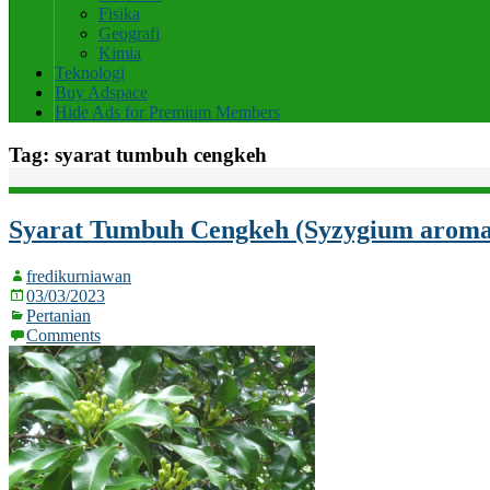
Fisika
Geografi
Kimia
Teknologi
Buy Adspace
Hide Ads for Premium Members
Tag:
syarat tumbuh cengkeh
Syarat Tumbuh Cengkeh (Syzygium aroma
fredikurniawan
03/03/2023
Pertanian
Comments