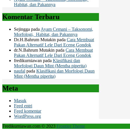
Habitat, dan Pakannya
Komentar Terbaru
Sejingga
pada
Ayam Cemani – Taksonomi,
Morfologi, Habitat, dan Pakannya
Dr.H.Bahrum Mutakin
pada
Cara Membuat
Pakan Alternatif Lele Dari Eceng Gondok
dr.N.Bahrum Mutakin
pada
Cara Membuat
Pakan Alternatif Lele Dari Eceng Gondok
fredikurniawan
pada
Klasifikasi dan
Morfologi Daun Mint (Mentha piperita)
naufal
pada
Klasifikasi dan Morfologi Daun
Mint (Mentha piperita)
Meta
Masuk
Feed entri
Feed komentar
WordPress.org
Fredikurniawan.com © 2023
Frontier Theme