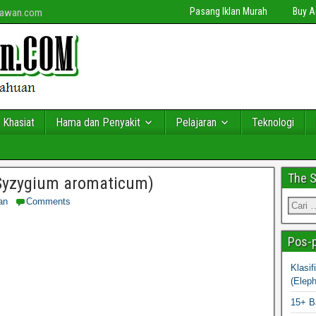
Pasang Iklan Murah
Buy 
niawan.com
 Khasiat
Hama dan Penyakit
Pelajaran
Teknologi
The 
Syzygium aromaticum)
an
Comments
Pos-p
Klasi
(Elep
15+ B