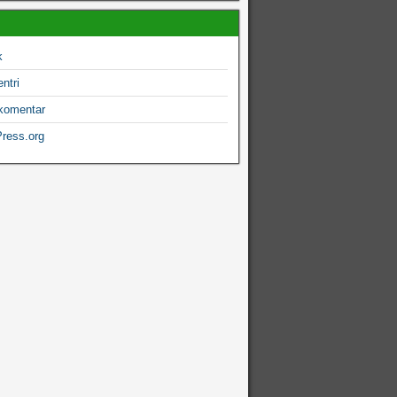
k
ntri
komentar
ress.org