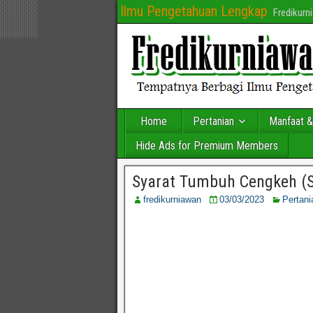
Ilmu Pengetahuan Lengkap
Fredikur
Home
Pertanian
Manfaat &
Hide Ads for Premium Members
Syarat Tumbuh Cengkeh (
fredikurniawan
03/03/2023
Pertani