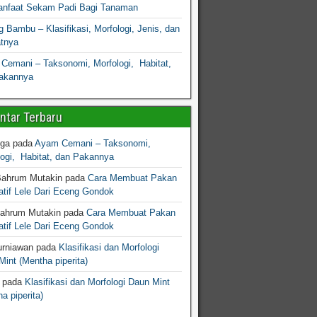
nfaat Sekam Padi Bagi Tanaman
 Bambu – Klasifikasi, Morfologi, Jenis, dan
atnya
Cemani – Taksonomi, Morfologi, Habitat,
akannya
tar Terbaru
gga
pada
Ayam Cemani – Taksonomi,
logi, Habitat, dan Pakannya
Bahrum Mutakin
pada
Cara Membuat Pakan
atif Lele Dari Eceng Gondok
Bahrum Mutakin
pada
Cara Membuat Pakan
atif Lele Dari Eceng Gondok
urniawan
pada
Klasifikasi dan Morfologi
int (Mentha piperita)
pada
Klasifikasi dan Morfologi Daun Mint
a piperita)