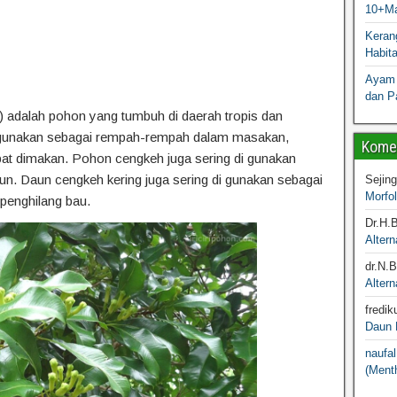
10+Ma
Kerang
Habit
Ayam 
dan P
) adalah pohon yang tumbuh di daerah tropis dan
di gunakan sebagai rempah-rempah dalam masakan,
Komen
at dimakan. Pohon cengkeh juga sering di gunakan
un. Daun cengkeh kering juga sering di gunakan sebagai
Sejin
Morfo
 penghilang bau.
Dr.H.
Altern
dr.N.
Altern
fredik
Daun M
naufal
(Menth