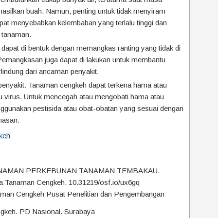
asilkan buah. Namun, penting untuk tidak menyiram
apat menyebabkan kelembaban yang terlalu tinggi dan
a tanaman.
pat di bentuk dengan memangkas ranting yang tidak di
. Pemangkasan juga dapat di lakukan untuk membantu
rlindung dari ancaman penyakit.
penyakit: Tanaman cengkeh dapat terkena hama atau
atau virus. Untuk mencegah atau mengobati hama atau
nggunakan pestisida atau obat-obatan yang sesuai dengan
masan.
keh
A TANAMAN PERKEBUNAN TANAMAN TEMBAKAU.
daya Tanaman Cengkeh. 10.31219/osf.io/ux6gq
naman Cengkeh Pusat Penelitian dan Pengembangan
gkeh. PD Nasional. Surabaya