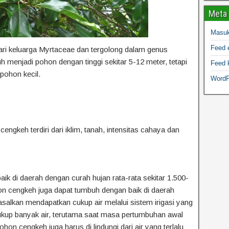
Meta
Masu
Feed e
i keluarga Myrtaceae dan tergolong dalam genus
menjadi pohon dengan tinggi sekitar 5-12 meter, tetapi
Feed 
pohon kecil.
WordP
engkeh terdiri dari iklim, tanah, intensitas cahaya dan
k di daerah dengan curah hujan rata-rata sekitar 1.500-
on cengkeh juga dapat tumbuh dengan baik di daerah
asalkan mendapatkan cukup air melalui sistem irigasi yang
up banyak air, terutama saat masa pertumbuhan awal
on cengkeh juga harus di lindungi dari air yang terlalu