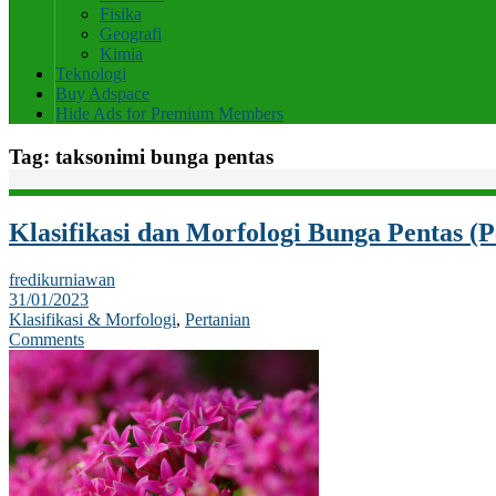
Fisika
Geografi
Kimia
Teknologi
Buy Adspace
Hide Ads for Premium Members
Tag:
taksonimi bunga pentas
Klasifikasi dan Morfologi Bunga Pentas (P
fredikurniawan
31/01/2023
Klasifikasi & Morfologi
,
Pertanian
Comments