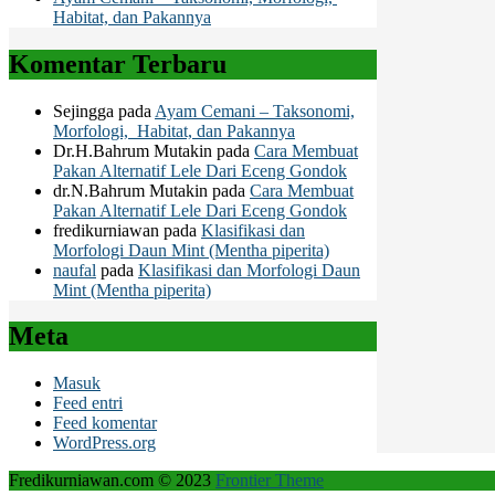
Habitat, dan Pakannya
Komentar Terbaru
Sejingga
pada
Ayam Cemani – Taksonomi,
Morfologi, Habitat, dan Pakannya
Dr.H.Bahrum Mutakin
pada
Cara Membuat
Pakan Alternatif Lele Dari Eceng Gondok
dr.N.Bahrum Mutakin
pada
Cara Membuat
Pakan Alternatif Lele Dari Eceng Gondok
fredikurniawan
pada
Klasifikasi dan
Morfologi Daun Mint (Mentha piperita)
naufal
pada
Klasifikasi dan Morfologi Daun
Mint (Mentha piperita)
Meta
Masuk
Feed entri
Feed komentar
WordPress.org
Fredikurniawan.com © 2023
Frontier Theme