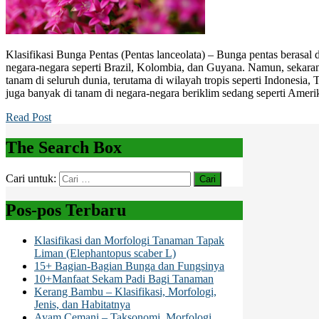
Klasifikasi Bunga Pentas (Pentas lanceolata) – Bunga pentas berasal d
negara-negara seperti Brazil, Kolombia, dan Guyana. Namun, sekaran
tanam di seluruh dunia, terutama di wilayah tropis seperti Indonesia, 
juga banyak di tanam di negara-negara beriklim sedang seperti Ameri
Read Post
The Search Box
Cari untuk:
Pos-pos Terbaru
Klasifikasi dan Morfologi Tanaman Tapak
Liman (Elephantopus scaber L)
15+ Bagian-Bagian Bunga dan Fungsinya
10+Manfaat Sekam Padi Bagi Tanaman
Kerang Bambu – Klasifikasi, Morfologi,
Jenis, dan Habitatnya
Ayam Cemani – Taksonomi, Morfologi,