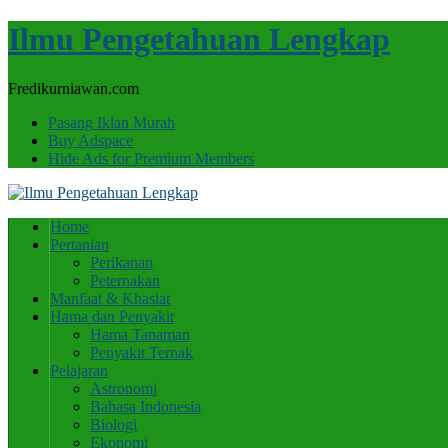
Ilmu Pengetahuan Lengkap
Fredikurniawan.com
Pasang Iklan Murah
Buy Adspace
Hide Ads for Premium Members
Home
Pertanian
Perikanan
Peternakan
Manfaat & Khasiat
Hama dan Penyakit
Hama Tanaman
Penyakit Ternak
Pelajaran
Astronomi
Bahasa Indonesia
Biologi
Ekonomi