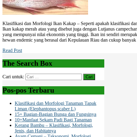
Klasifikasi dan Morfologi Ikan Kakap – Seperti apakah klasifikasi da
Ikan kakap merah atau yang disebut juga dengan Lutjanus campechanu
yang mempunyai nilai ekonomis yang tinggi. Ikan ini sendiri merupak
hewan endemic yang berasal dari Kepulauan Riau dan cukup banyak
Read Post
The Search Box
Cari untuk:
Pos-pos Terbaru
Klasifikasi dan Morfologi Tanaman Tapak
Liman (Elephantopus scaber L)
15+ Bagian-Bagian Bunga dan Fungsinya
10+Manfaat Sekam Padi Bagi Tanaman
Kerang Bambu – Klasifikasi, Morfologi,
Jenis, dan Habitatnya
Ayam Cemani – Taksonomi, Morfologi,