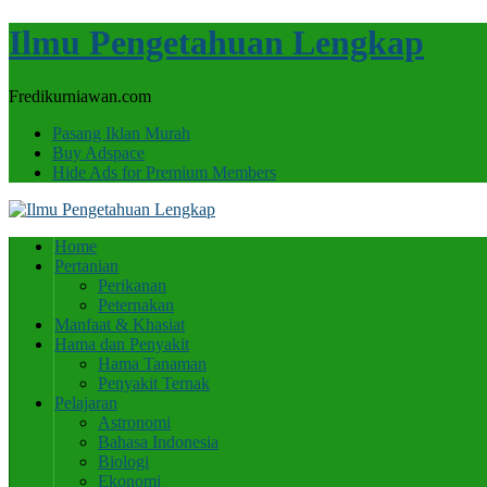
Ilmu Pengetahuan Lengkap
Fredikurniawan.com
Pasang Iklan Murah
Buy Adspace
Hide Ads for Premium Members
Home
Pertanian
Perikanan
Peternakan
Manfaat & Khasiat
Hama dan Penyakit
Hama Tanaman
Penyakit Ternak
Pelajaran
Astronomi
Bahasa Indonesia
Biologi
Ekonomi