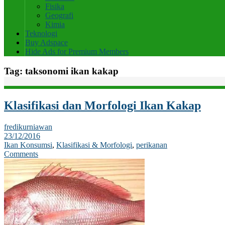
Fisika
Geografi
Kimia
Teknologi
Buy Adspace
Hide Ads for Premium Members
Tag:
taksonomi ikan kakap
Klasifikasi dan Morfologi Ikan Kakap
fredikurniawan
23/12/2016
Ikan Konsumsi
,
Klasifikasi & Morfologi
,
perikanan
Comments