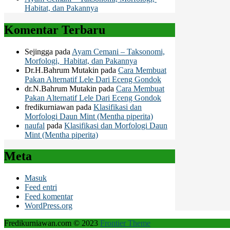
Habitat, dan Pakannya
Komentar Terbaru
Sejingga
pada
Ayam Cemani – Taksonomi,
Morfologi, Habitat, dan Pakannya
Dr.H.Bahrum Mutakin
pada
Cara Membuat
Pakan Alternatif Lele Dari Eceng Gondok
dr.N.Bahrum Mutakin
pada
Cara Membuat
Pakan Alternatif Lele Dari Eceng Gondok
fredikurniawan
pada
Klasifikasi dan
Morfologi Daun Mint (Mentha piperita)
naufal
pada
Klasifikasi dan Morfologi Daun
Mint (Mentha piperita)
Meta
Masuk
Feed entri
Feed komentar
WordPress.org
Fredikurniawan.com © 2023
Frontier Theme