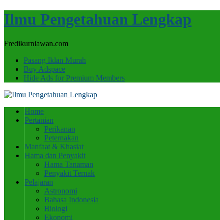
Ilmu Pengetahuan Lengkap
Fredikurniawan.com
Pasang Iklan Murah
Buy Adspace
Hide Ads for Premium Members
Home
Pertanian
Perikanan
Peternakan
Manfaat & Khasiat
Hama dan Penyakit
Hama Tanaman
Penyakit Ternak
Pelajaran
Astronomi
Bahasa Indonesia
Biologi
Ekonomi