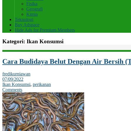
Fisika
Geografi
Kimia
Teknologi
Buy Adspace
Hide Ads for Premium Members
Kategori:
Ikan Konsumsi
Cara Budidaya Belut Dengan Air Bersih 
fredikurniawan
07/09/2022
Ikan Konsumsi
,
perikanan
Comments