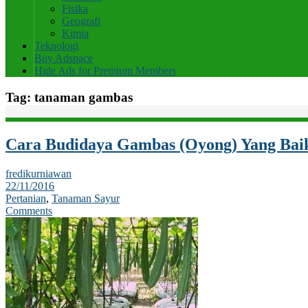
Fisika
Geografi
Kimia
Teknologi
Buy Adspace
Hide Ads for Premium Members
Tag:
tanaman gambas
Cara Budidaya Gambas (Oyong) Yang Bai
fredikurniawan
22/11/2016
Pertanian
,
Tanaman Sayur
Comments