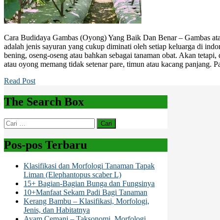
Cara Budidaya Gambas (Oyong) Yang Baik Dan Benar – Gambas atau
adalah jenis sayuran yang cukup diminati oleh setiap keluarga di ind
bening, oseng-oseng atau bahkan sebagai tanaman obat. Akan tetapi, d
atau oyong memang tidak setenar pare, timun atau kacang panjang. P
Read Post
The Search Box
Cari
untuk:
Pos-pos Terbaru
Klasifikasi dan Morfologi Tanaman Tapak
Liman (Elephantopus scaber L)
15+ Bagian-Bagian Bunga dan Fungsinya
10+Manfaat Sekam Padi Bagi Tanaman
Kerang Bambu – Klasifikasi, Morfologi,
Jenis, dan Habitatnya
Ayam Cemani – Taksonomi, Morfologi,