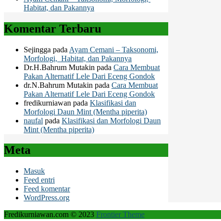
Habitat, dan Pakannya
Komentar Terbaru
Sejingga
pada
Ayam Cemani – Taksonomi,
Morfologi, Habitat, dan Pakannya
Dr.H.Bahrum Mutakin
pada
Cara Membuat
Pakan Alternatif Lele Dari Eceng Gondok
dr.N.Bahrum Mutakin
pada
Cara Membuat
Pakan Alternatif Lele Dari Eceng Gondok
fredikurniawan
pada
Klasifikasi dan
Morfologi Daun Mint (Mentha piperita)
naufal
pada
Klasifikasi dan Morfologi Daun
Mint (Mentha piperita)
Meta
Masuk
Feed entri
Feed komentar
WordPress.org
Fredikurniawan.com © 2023
Frontier Theme