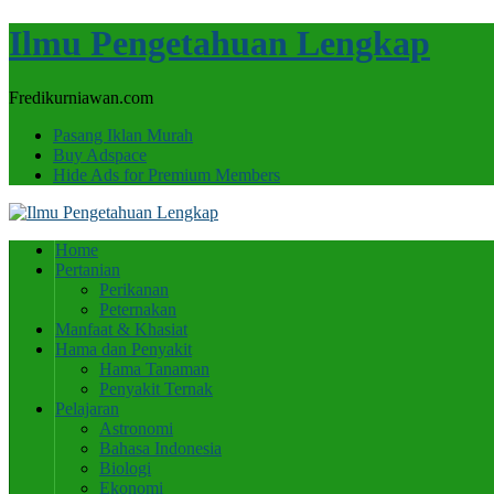
Ilmu Pengetahuan Lengkap
Fredikurniawan.com
Pasang Iklan Murah
Buy Adspace
Hide Ads for Premium Members
Home
Pertanian
Perikanan
Peternakan
Manfaat & Khasiat
Hama dan Penyakit
Hama Tanaman
Penyakit Ternak
Pelajaran
Astronomi
Bahasa Indonesia
Biologi
Ekonomi